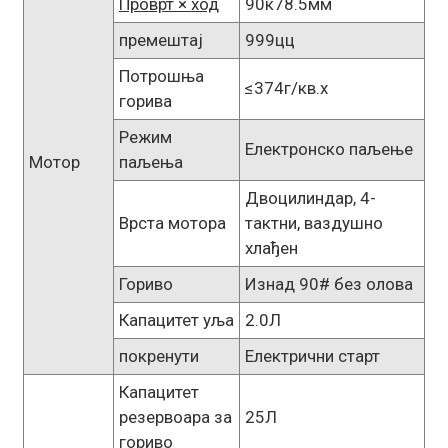
Проврт × ход
90к78.5мм
премештај
999цц
Потрошња
≤374г/кв.х
горива
Режим
Електронско паљење
Мотор
паљења
Двоцилиндар, 4-
Врста мотора
тактни, ваздушно
хлађен
Гориво
Изнад 90# без олова
Капацитет уља
2.0Л
покренути
Електрични старт
Капацитет
резервоара за
25Л
гориво