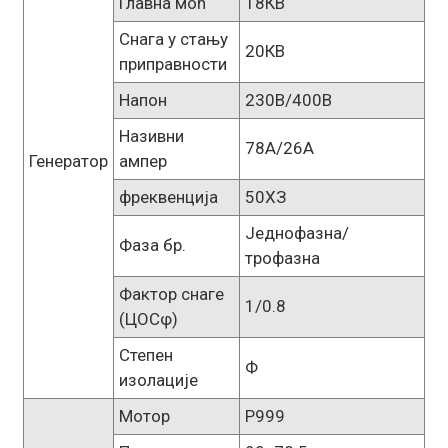
Главна моћ
18КВ
Снага у стању
20КВ
приправности
Напон
230В/400В
Називни
78А/26А
Генератор
ампер
фреквенција
50ХЗ
Једнофазна/
Фаза бр.
трофазна
Фактор снаге
1/0.8
(ЦОСφ)
Степен
Ф
изолације
Мотор
Р999