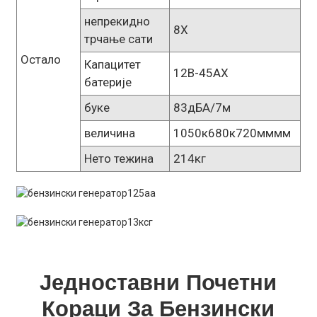
непрекидно
8Х
трчање сати
Остало
Капацитет
12В-45АХ
батерије
буке
83дБА/7м
величина
1050к680к720мммм
Нето тежина
214кг
Једноставни Почетни
Кораци За Бензински