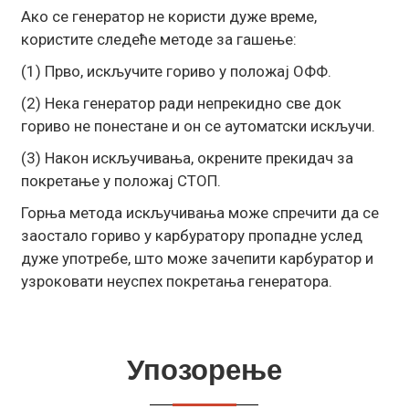
Ако се генератор не користи дуже време,
користите следеће методе за гашење:
(1) Прво, искључите гориво у положај ОФФ.
(2) Нека генератор ради непрекидно све док
гориво не понестане и он се аутоматски искључи.
(3) Након искључивања, окрените прекидач за
покретање у положај СТОП.
Горња метода искључивања може спречити да се
заостало гориво у карбуратору пропадне услед
дуже употребе, што може зачепити карбуратор и
узроковати неуспех покретања генератора.
Упозорење