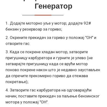
Генератор
1. Додајте моторно уље у мотор; додајте 92#
бензин у резервоар за гориво;
2. Окрените прекидач за гориво у положај "ОН" и
отворите гас.
3. Када се покрене хладан мотор, затворите
пригушницу карбуратора и гурните је улево (не
затварајте пригушницу када се врући мотор
поново покрене након што је недавно заустављен
да спречите прекомерно гориво да отежава
покретање);
4. Затворите гас карбуратора на одговарајући
начин; поставите прекидач за паљење бензинског
мотора у положај "ОН".