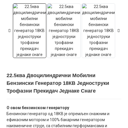
22.5ква Двоцилиндрични Мобилни
Бензински Генератор 18КВ Једноструки
Трофазни Прекидач Једнаке Снаге
О овом бензинском генератору
Бензински генератор од 18КВ је опремљен снажним и
ефикасним мотором и 100% бакарним генератором
наизменичне струје, са стабилним перформансама и