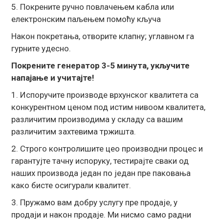
5. Покрените ручно повлачењем кабла или
електронским паљењем помоћу кључа
Након покретања, отворите клапну; углавном га
гурните удесно.
Покрените генератор 3-5 минута, укључите
напајање и учитајте!
1. Испоручите производе врхунског квалитета са
конкурентном ценом под истим нивоом квалитета,
различитим производима у складу са вашим
различитим захтевима тржишта.
2. Строго контролишите цео производни процес и
гарантујте тачну испоруку, тестирајте сваки од
наших производа један по један пре паковања
како бисте осигурали квалитет.
3. Пружамо вам добру услугу пре продаје, у
продаји и након продаје. Ми нисмо само радни