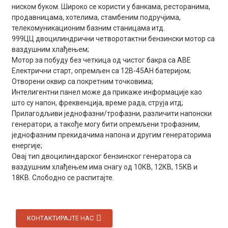
ниском буком. Широко се користи у банкама, ресторанима,
продавницама, хотелима, стамбеним подручјима,
телекомуникационим базним станицама итд.
999ЦЦ двоцилиндрични четворотактни бензински мотор са
ваздушним хлађењем;
Мотор за побуду без четкица од чистог бакра са АВЕ
Електрични старт, опремљен са 12В-45АН батеријом;
Отворени оквир са покретним точковима;
Интелигентни панел може да прикаже информације као
што су напон, фреквенција, време рада, струја итд;
Прилагодљиви једнофазни/трофазни, различити напонски
генератори, а такође могу бити опремљени трофазним,
једнофазним прекидачима напона и другим генераторима
енергије;
Овај тип двоцилиндарског бензинског генератора са
ваздушним хлађењем има снагу од 10КВ, 12КВ, 15КВ и
18КВ. Слободно се распитајте.
КОНТАКТИРАЈТЕ НАС