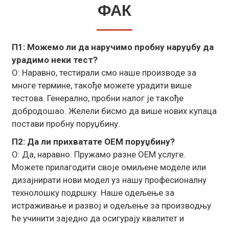
ФАК
П1: Можемо ли да наручимо пробну наруџбу да
урадимо неки тест?
О: Наравно, тестирали смо наше производе за
многе термине, такође можете урадити више
тестова. Генерално, пробни налог је такође
добродошао. Желели бисмо да више нових купаца
постави пробну поруџбину.
П2: Да ли прихватате ОЕМ поруџбину?
О: Да, наравно. Пружамо разне ОЕМ услуге.
Можете прилагодити своје омиљене моделе или
дизајнирати нови модел уз нашу професионалну
технолошку подршку. Наше одељење за
истраживање и развој и одељење за производњу
ће учинити заједно да осигурају квалитет и