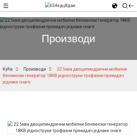
Производи
Кућа
Производи
22.5ква двоцилиндрични мобилни
бензински генератор 18КВ једноструки трофазни прекидач
једнаке снаге