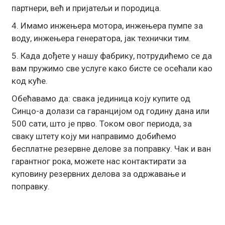
партнери, већ и пријатељи и породица.
4. Имамо инжењера мотора, инжењера пумпе за
воду, инжењера генератора, јак технички тим.
5. Када дођете у нашу фабрику, потрудићемо се да
вам пружимо све услуге како бисте се осећали као
код куће.
Обећавамо да: свака јединица коју купите од
Синцо-а долази са гаранцијом од годину дана или
500 сати, што је прво. Током овог периода, за
сваку штету коју ми направимо добићемо
бесплатне резервне делове за поправку. Чак и ван
гарантног рока, можете нас контактирати за
куповину резервних делова за одржавање и
поправку.