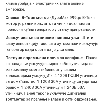
клима уређаја и електричних алата велике
ампераже.
Снажан В-Твин мотор -
ДуроМак 999цц В-Твин
мотор је радни коњ, што га чини идеалним за
преносни кућни генератор у стању приправности.
Искључивање са ниским нивоом уља
- Штити
вашу инвестицију тако што аутоматски искључује
генератор када осети да је уље мало.
Потпуно опремљена плоча за напајање
- Панел
за напајање укључује широк избор утичница за
максималну компатибилност у вашим
апликацијама укључујући: 4 120В ГФЦИ утичнице
за домаћинство, 1 120В 30А утичницу са увртном
бравом, 1 240В 30А утичницу и 1 240В 50А
утичницу. Панел такође укључује дигитални
волтметар за праћење излаза и сати одржавања.