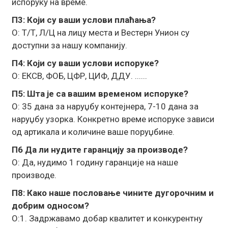
испоруку на време.
П3: Који су ваши услови плаћања?
О: Т/Т, Л/Ц на лицу места и Вестерн Унион су
доступни за нашу компанију.
П4: Који су ваши услови испоруке?
О: ЕКСВ, ФОБ, ЦФР, ЦИФ, ДДУ. ......
П5: Шта је са вашим временом испоруке?
О: 35 дана за наруџбу контејнера, 7-10 дана за
наруџбу узорка. Конкретно време испоруке зависи
од артикала и количине ваше поруџбине.
П6 Да ли нудите гаранцију за производе?
О: Да, нудимо 1 годину гаранције на наше
производе.
П8: Како наше пословање чините дугорочним и
добрим односом?
О:1. Задржавамо добар квалитет и конкурентну