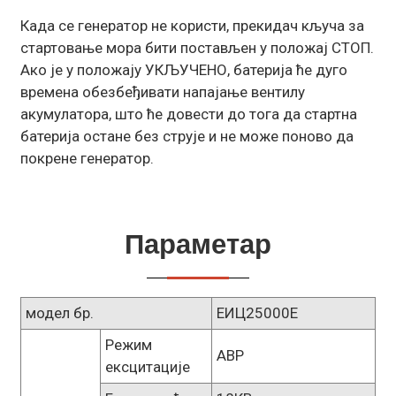
Када се генератор не користи, прекидач кључа за
стартовање мора бити постављен у положај СТОП.
Ако је у положају УКЉУЧЕНО, батерија ће дуго
времена обезбеђивати напајање вентилу
акумулатора, што ће довести до тога да стартна
батерија остане без струје и не може поново да
покрене генератор.
Параметар
модел бр.
ЕИЦ25000Е
Режим
АВР
ексцитације