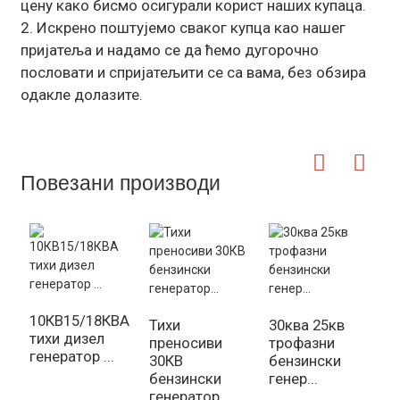
цену како бисмо осигурали корист наших купаца.
2. Искрено поштујемо сваког купца као нашег
пријатеља и надамо се да ћемо дугорочно
пословати и спријатељити се са вама, без обзира
одакле долазите.
Повезани производи
3
10КВ15/18КВА
О
Тихи
30ква 25кв
тихи дизел
о
преносиви
трофазни
генератор ...
Г
30КВ
бензински
бензински
генер...
генератор...