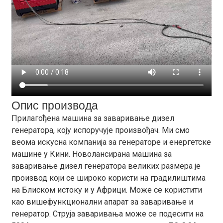
Опис производа
Прилагођена машина за заваривање дизел
генератора, коју испоручује произвођач. Ми смо
веома искусна компанија за генераторе и енергетске
машине у Кини. Новолансирана машина за
заваривање дизел генератора великих размера је
производ који се широко користи на градилиштима
на Блиском истоку и у Африци. Може се користити
као вишефункционални апарат за заваривање и
генератор. Струја заваривања може се подесити на