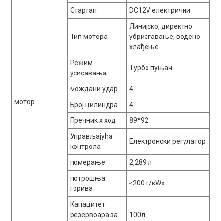
Стартап
DC12V електрични
Линијско, директно
Тип мотора
убризгавање, водено
хлађење
Режим
Турбо пуњач
усисавања
мождани удар
4
мотор
Број цилиндра
4
Пречник x ход
89*92
Управљајућа
Електронски регулатор
контрола
померање
2,289 л
потрошња
≤200 г/кWх
горива
Капацитет
резервоара за
100л