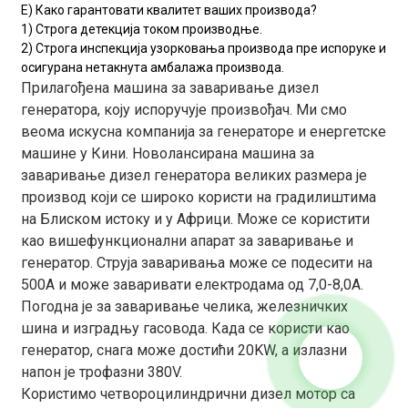
Е) Како гарантовати квалитет ваших производа?
1) Строга детекција током производње.
2) Строга инспекција узорковања производа пре испоруке и
осигурана нетакнута амбалажа производа.
Прилагођена машина за заваривање дизел
генератора, коју испоручује произвођач. Ми смо
веома искусна компанија за генераторе и енергетске
машине у Кини. Новолансирана машина за
заваривање дизел генератора великих размера је
производ који се широко користи на градилиштима
на Блиском истоку и у Африци. Може се користити
као вишефункционални апарат за заваривање и
генератор. Струја заваривања може се подесити на
500А и може заваривати електродама од 7,0-8,0А.
Погодна је за заваривање челика, железничких
шина и изградњу гасовода. Када се користи као
генератор, снага може достићи 20KW, а излазни
напон је трофазни 380V.
Користимо четвороцилиндрични дизел мотор са