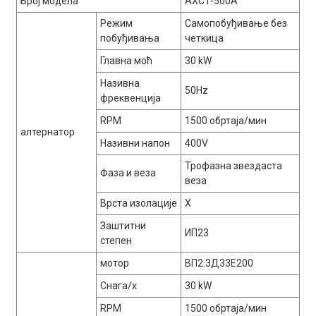
Број модела
AXC1-500A
Режим
Самопобуђивање без
побуђивања
четкица
Главна моћ
30 kW
Називна
50Hz
фреквенција
RPM
1500 обртаја/мин
алтернатор
Називни напон
400V
Трофазна звездаста
Фаза и веза
веза
Врста изолације
Х
Заштитни
ИП23
степен
мотор
ВП2.3Д33Е200
Снага/х
30 kW
RPM
1500 обртаја/мин