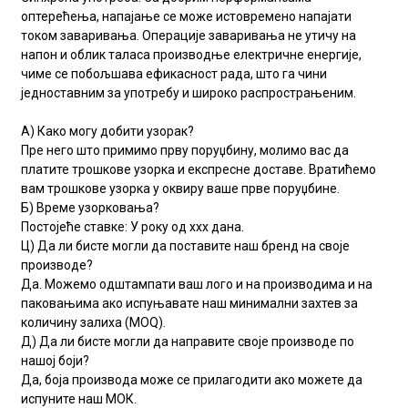
оптерећења, напајање се може истовремено напајати
током заваривања. Операције заваривања не утичу на
напон и облик таласа производње електричне енергије,
чиме се побољшава ефикасност рада, што га чини
једноставним за употребу и широко распрострањеним.
А) Како могу добити узорак?
Пре него што примимо прву поруџбину, молимо вас да
платите трошкове узорка и експресне доставе. Вратићемо
вам трошкове узорка у оквиру ваше прве поруџбине.
Б) Време узорковања?
Постојеће ставке: У року од xxx дана.
Ц) Да ли бисте могли да поставите наш бренд на своје
производе?
Да. Можемо одштампати ваш лого и на производима и на
паковањима ако испуњавате наш минимални захтев за
количину залиха (MOQ).
Д) Да ли бисте могли да направите своје производе по
нашој боји?
Да, боја производа може се прилагодити ако можете да
испуните наш МОК.