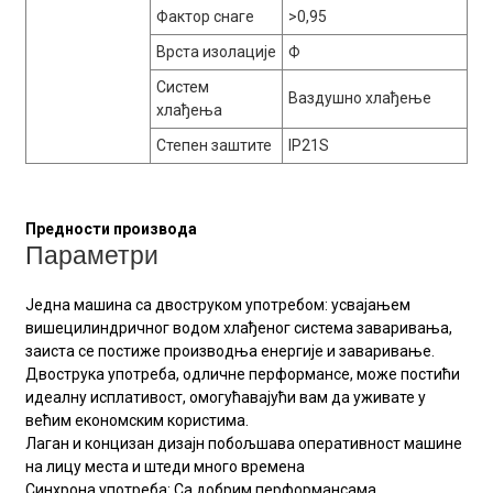
Фактор снаге
>0,95
Врста изолације
Ф
Систем
Ваздушно хлађење
хлађења
Степен заштите
IP21S
Предности производа
Параметри
Једна машина са двоструком употребом: усвајањем
вишецилиндричног водом хлађеног система заваривања,
заиста се постиже производња енергије и заваривање.
Двострука употреба, одличне перформансе, може постићи
идеалну исплативост, омогућавајући вам да уживате у
већим економским користима.
Лаган и концизан дизајн побољшава оперативност машине
на лицу места и штеди много времена
Синхрона употреба: Са добрим перформансама