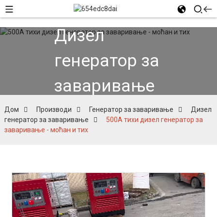
Дизел
генератор за
заваривање
Дом
Производи
Генератор за заваривање
Дизел
генератор за заваривање
500A тихи дизел генератор за
заваривање - моћан и тих