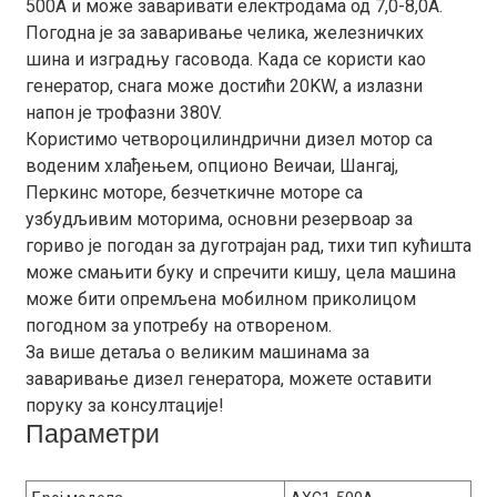
500А и може заваривати електродама од 7,0-8,0А.
Погодна је за заваривање челика, железничких
шина и изградњу гасовода. Када се користи као
генератор, снага може достићи 20KW, а излазни
напон је трофазни 380V.
Користимо четвороцилиндрични дизел мотор са
воденим хлађењем, опционо Веичаи, Шангај,
Перкинс моторе, безчеткичне моторе са
узбудљивим моторима, основни резервоар за
гориво је погодан за дуготрајан рад, тихи тип кућишта
може смањити буку и спречити кишу, цела машина
може бити опремљена мобилном приколицом
погодном за употребу на отвореном.
За више детаља о великим машинама за
заваривање дизел генератора, можете оставити
поруку за консултације!
Параметри