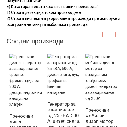
испуните наш МОК.
Е) Како гарантовати квалитет ваших производа?
1) Строга детекција током производње.
2) Строга инспекција узорковања производа пре испоруке и
осигурана нетакнута амбалажа производа.
Сродни производи
Генератор за
заваривање
Преносиви
4
од 25 кВА, 500
мобилни
д
Преносиви
А, дизел снага,
дизел мотор
г
дизел
лук, трофазни,
са ваздушним
з