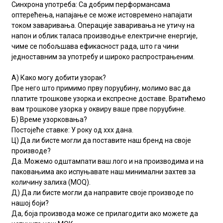
Синхрона употреба: Са добрим перформансама
оптерећења, напајање се може истовремено напајати
током заваривања. Операције заваривања не утичу на
напон и облик таласа производње електричне енергије,
чиме се побољшава ефикасност рада, што га чини
једноставним за употребу и широко распрострањеним.
А) Како могу добити узорак?
Пре него што примимо прву поруџбину, молимо вас да
платите трошкове узорка и експресне доставе. Вратићемо
вам трошкове узорка у оквиру ваше прве поруџбине.
Б) Време узорковања?
Постојеће ставке: У року од xxx дана.
Ц) Да ли бисте могли да поставите наш бренд на своје
производе?
Да. Можемо одштампати ваш лого и на производима и на
паковањима ако испуњавате наш минимални захтев за
количину залиха (MOQ).
Д) Да ли бисте могли да направите своје производе по
нашој боји?
Да, боја производа може се прилагодити ако можете да