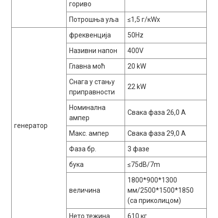
гориво
Потрошња уља
≤1,5 г/кWх
фреквенција
50Hz
Називни напон
400V
Главна моћ
20 kW
Снага у стању
22 kW
приправности
Номинална
Свака фаза 26,0 А
ампер
генератор
Макс. ампер
Свака фаза 29,0 А
Фаза бр.
3 фазе
бука
≤75dB/7m
1800*900*1300
величина
мм/2500*1500*1850
(са приколицом)
Нето тежина
610 кг