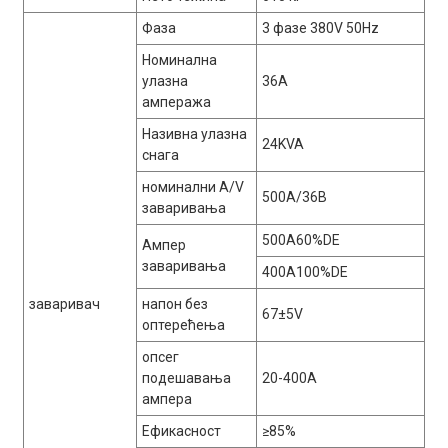
Фаза
3 фазе 380V 50Hz
Номинална
улазна
36А
ампеража
Називна улазна
24KVA
снага
номинални A/V
500А/36В
заваривања
500A60%DE
Ампер
заваривања
400A100%DE
заваривач
напон без
67±5V
оптерећења
опсег
подешавања
20-400А
ампера
Ефикасност
≥85%