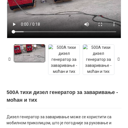
500A тихи дизел генератор за заваривање -
моћан и тих
Дизел генератор за заваривање може се користити са
мобилном приколицом, што је погодније за руковање и