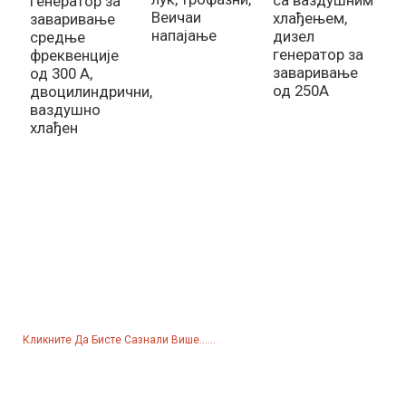
генератор за
Веичаи
хлађењем,
2
заваривање
напајање
дизел
ч
средње
генератор за
в
фреквенције
заваривање
х
од 300 А,
од 250А
е
двоцилиндрични,
с
ваздушно
хлађен
Упит За Ценовник
За упите о нашим производима или ценовнику, оставите нам
своју е-пошту и ми ћемо вас контактирати у року од 24 сата.
Кликните Да Бисте Сазнали Више......
Производи