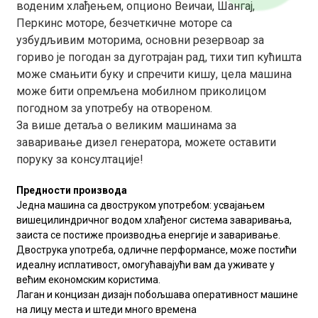
воденим хлађењем, опционо Веичаи, Шангај,
Перкинс моторе, безчеткичне моторе са
узбудљивим моторима, основни резервоар за
гориво је погодан за дуготрајан рад, тихи тип кућишта
може смањити буку и спречити кишу, цела машина
може бити опремљена мобилном приколицом
погодном за употребу на отвореном.
За више детаља о великим машинама за
заваривање дизел генератора, можете оставити
поруку за консултације!
Предности производа
Једна машина са двоструком употребом: усвајањем
вишецилиндричног водом хлађеног система заваривања,
заиста се постиже производња енергије и заваривање.
Двострука употреба, одличне перформансе, може постићи
идеалну исплативост, омогућавајући вам да уживате у
већим економским користима.
Лаган и концизан дизајн побољшава оперативност машине
на лицу места и штеди много времена