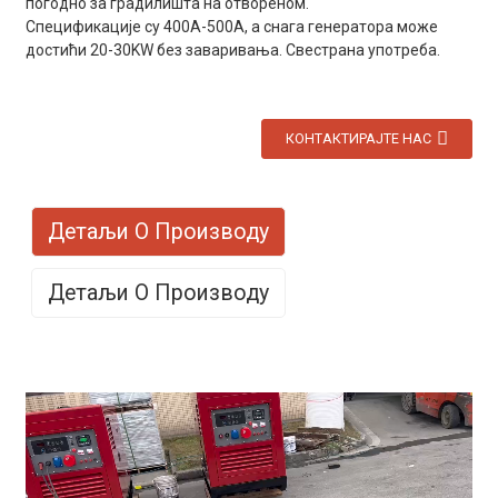
погодно за градилишта на отвореном.
Спецификације су 400A-500A, а снага генератора може
достићи 20-30KW без заваривања. Свестрана употреба.
КОНТАКТИРАЈТЕ НАС
Детаљи О Производу
Детаљи О Производу