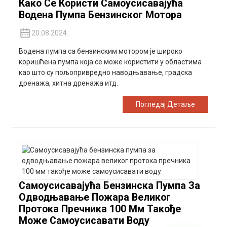
Како Се Користи Самоусисавајућа
Водена Пумпа Бензинског Мотора
20.08.2024.
Водена пумпа са бензинским мотором је широко
коришћена пумпа која се може користити у областима
као што су пољопривредно наводњавање, градска
дренажа, хитна дренажа итд.
Погледај Детаље
Самоусисавајућа Бензинска Пумпа За
Одводњавање Пожара Великог
Протока Пречника 100 Мм Такође
Може Самоусисавати Воду