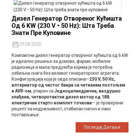
Дизел Генератор Отвореног Кућишта
Од 6 KW (230 V • 50 Hz): Шта Треба
Знати Пре Куповине
29.08.2025.
Компактни дизел генератор отвореног кућишта од 6 kW
је идеално решење за домове, фарме, мобилне
радионице и мала предузећа којима је потребна
озбиљна снага без великог генераторског агрегата.
Конфигурација која је овде описана—
230 V, 50 Hz,
алтернатор од чистог бакра са четканим постољем
и AVR-ом
, упарен са
Једноцилиндрични, ваздушно
хлађени, четворотактни дизел мотор од 188
,
електрични старт
и
комплет точкова
— је проверени
рецепт за издржљивост, стабилан напон и лако
постављање.
Погледај Детаље