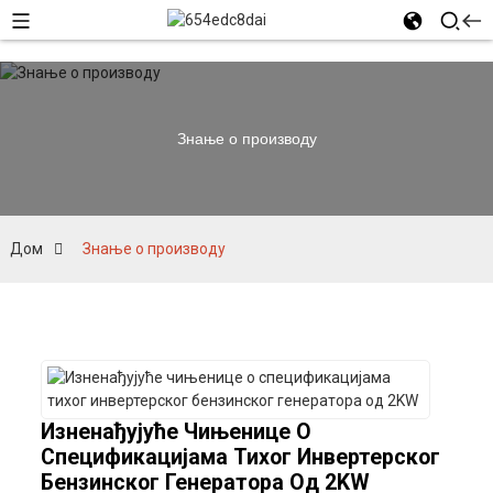
Знање о производу
Дом
Знање о производу
Изненађујуће Чињенице О
Спецификацијама Тихог Инвертерског
Бензинског Генератора Од 2KW