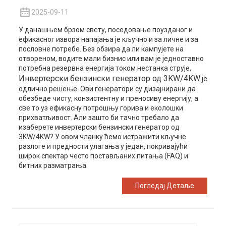
2025-09-11
У данашњем брзом свету, поседовање поузданог и
ефикасног извора напајања је кључно и за личне и за
пословне потребе. Без обзира да ли кампујете на
отвореном, водите мали бизнис или вам је једноставно
потребна резервна енергија током нестанка струје,
Инвертерски бензински генератор од 3KW/4KW
је
одлично решење. Ови генератори су дизајнирани да
обезбеде чисту, конзистентну и преносиву енергију, а
све то уз ефикасну потрошњу горива и еколошки
прихватљивост. Али зашто би тачно требало да
изаберете инвертерски бензински генератор од
3KW/4KW? У овом чланку ћемо истражити кључне
разлоге и предности улагања у један, покривајући
широк спектар често постављаних питања (FAQ) и
битних разматрања.
Погледај Детаље