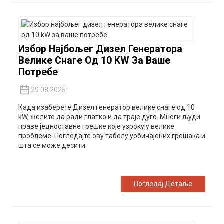
Избор Најбољег Дизел Генератора
Велике Снаге Од 10 KW За Ваше
Потребе
29.08.2025.
Када изаберете
Дизел генератор велике снаге од 10
kW, желите да ради глатко и да траје дуго. Многи људи
праве једноставне грешке које узрокују велике
проблеме. Погледајте ову табелу уобичајених грешака и
шта се може десити:
Погледај Детаље