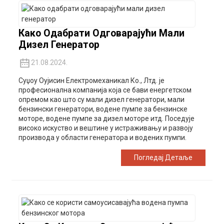
Како Одабрати Одговарајући Мали
Дизел Генератор
21.08.2024.
Суџоу Оујисин Електромеханикал Ко., Лтд. је
професионална компанија која се бави енергетском
опремом као што су мали дизел генератори, мали
бензински генератори, водене пумпе за бензинске
моторе, водене пумпе за дизел моторе итд. Поседује
високо искуство и вештине у истраживању и развоју
производа у области генератора и водених пумпи.
Погледај Детаље