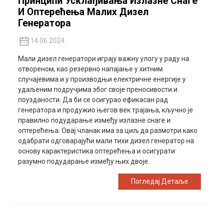
Принципи Усклађивања Излазне Снаге
И Оптерећења Малих Дизел
Генератора
14.06.2024.
Мали дизел генератори играју важну улогу у раду на
отвореном, као резервно напајање у хитним
случајевима и у производњи електричне енергије у
удаљеним подручјима због своје преносивости и
поузданости. Да би се осигурао ефикасан рад
генератора и продужио његов век трајања, кључно је
правилно подударање између излазне снаге и
оптерећења. Овај чланак има за циљ да размотри како
одабрати одговарајући мали тихи дизел генератор на
основу карактеристика оптерећења и осигурати
разумно подударање између њих двоје.
Погледај Детаље