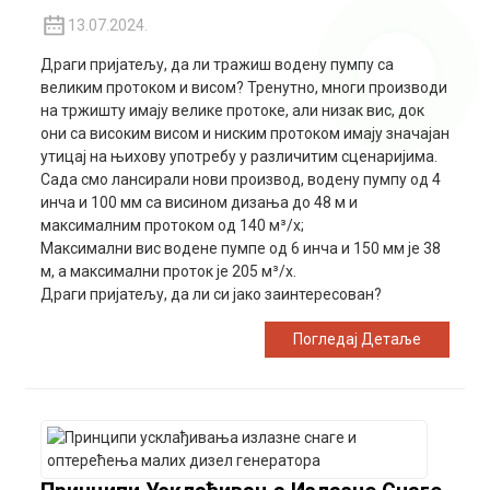
13.07.2024.
Драги пријатељу, да ли тражиш водену пумпу са
великим протоком и висом? Тренутно, многи производи
на тржишту имају велике протоке, али низак вис, док
они са високим висом и ниским протоком имају значајан
утицај на њихову употребу у различитим сценаријима.
Сада смо лансирали нови производ, водену пумпу од 4
инча и 100 мм са висином дизања до 48 м и
максималним протоком од 140 м³/х;
Максимални вис водене пумпе од 6 инча и 150 мм је 38
м, а максимални проток је 205 м³/х.
Драги пријатељу, да ли си јако заинтересован?
Погледај Детаље