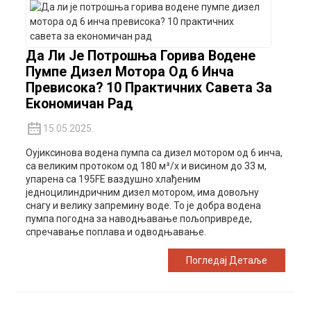
Да Ли Је Потрошња Горива Водене
Пумпе Дизел Мотора Од 6 Инча
Превисока? 10 Практичних Савета За
Економичан Рад
15.05.2025.
Оујиксинова водена пумпа са дизел мотором од 6 инча,
са великим протоком од 180 м³/х и висином до 33 м,
упарена са 195FE ваздушно хлађеним
једноцилиндричним дизел мотором, има довољну
снагу и велику запремину воде. То је добра водена
пумпа погодна за наводњавање пољопривреде,
спречавање поплава и одводњавање.
Погледај Детаље