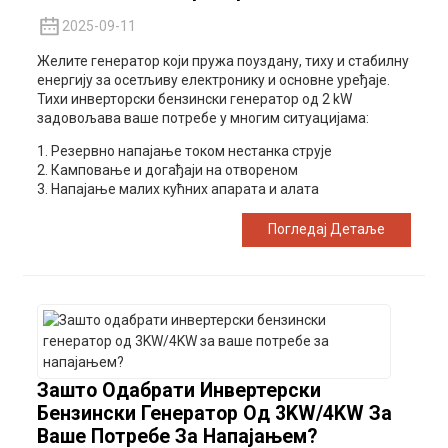
2025-09-11
Желите генератор који пружа поуздану, тиху и стабилну
енергију за осетљиву електронику и основне уређаје.
Тихи инверторски бензински генератор од 2 kW
задовољава ваше потребе у многим ситуацијама:
1. Резервно напајање током нестанка струје
2. Камповање и догађаји на отвореном
3. Напајање малих кућних апарата и алата
Погледај Детаље
Зашто Одабрати Инвертерски
Бензински Генератор Од 3KW/4KW За
Ваше Потребе За Напајањем?