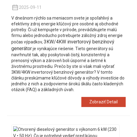
2025-09-11
V dnešnom rýchlo sa meniacom svete je spoľahlivý a
efektívny zdroj energie kľúčový pre osobné aj obchodné
potreby. Či už kempujete v prírode, prevádzkujete malú
firmu alebo jednoducho potrebujete záložný zdroj energie
3KW/4KW invertorový benzínový
počas výpadkov,
generátor
je vynikajúce riešenie. Tieto generátory sú
navrhnuté tak, aby poskytovali čistý, konzistentný a
prenosný výkon a zároveň boli úsporné a šetrné k
životnému prostrediu. Prečo by ste si však mali vybrať
3KW/4KW invertorový benzínový generátor? V tomto
článku preskúmame kľúčové dôvody a výhody investície do
jedného z nich a zodpovieme širokú škálu často kladených
otázok (FAQ) a základných úvah.
Zobraziť Detail