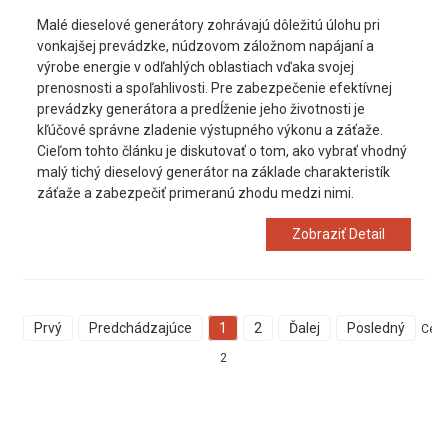
Malé dieselové generátory zohrávajú dôležitú úlohu pri
vonkajšej prevádzke, núdzovom záložnom napájaní a
výrobe energie v odľahlých oblastiach vďaka svojej
prenosnosti a spoľahlivosti. Pre zabezpečenie efektívnej
prevádzky generátora a predĺženie jeho životnosti je
kľúčové správne zladenie výstupného výkonu a záťaže.
Cieľom tohto článku je diskutovať o tom, ako vybrať vhodný
malý tichý dieselový generátor na základe charakteristík
záťaže a zabezpečiť primeranú zhodu medzi nimi.
Zobraziť Detail
Prvý
Predchádzajúce
1
2
Ďalej
Posledný
Cel
2