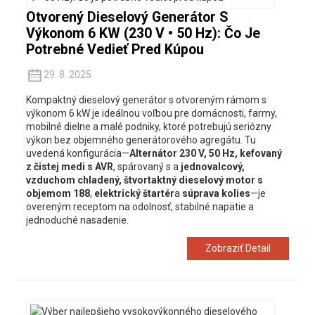
Otvorený Dieselový Generátor S
Výkonom 6 KW (230 V • 50 Hz): Čo Je
Potrebné Vedieť Pred Kúpou
29. 8. 2025
Kompaktný dieselový generátor s otvoreným rámom s
výkonom 6 kW je ideálnou voľbou pre domácnosti, farmy,
mobilné dielne a malé podniky, ktoré potrebujú seriózny
výkon bez objemného generátorového agregátu. Tu
uvedená konfigurácia—
Alternátor 230 V, 50 Hz, kefovaný
z čistej medi s AVR
, spárovaný s a
jednovalcový,
vzduchom chladený, štvortaktný dieselový motor s
objemom 188
,
elektrický štartér
a
súprava kolies
—je
overeným receptom na odolnosť, stabilné napätie a
jednoduché nasadenie.
Zobraziť Detail