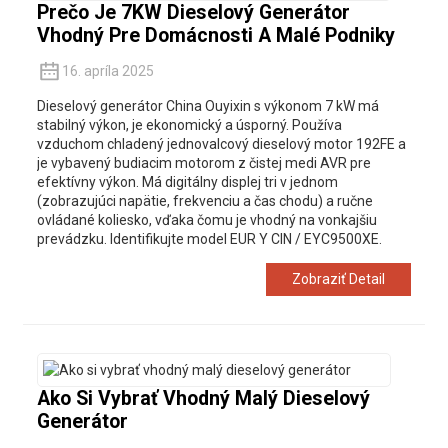
Prečo Je 7KW Dieselový Generátor
Vhodný Pre Domácnosti A Malé Podniky
16. apríla 2025
Dieselový generátor China Ouyixin s výkonom 7 kW má
stabilný výkon, je ekonomický a úsporný. Používa
vzduchom chladený jednovalcový dieselový motor 192FE a
je vybavený budiacim motorom z čistej medi AVR pre
efektívny výkon. Má digitálny displej tri v jednom
(zobrazujúci napätie, frekvenciu a čas chodu) a ručne
ovládané koliesko, vďaka čomu je vhodný na vonkajšiu
prevádzku. Identifikujte model EUR Y CIN / EYC9500XE.
Zobraziť Detail
Ako Si Vybrať Vhodný Malý Dieselový
Generátor