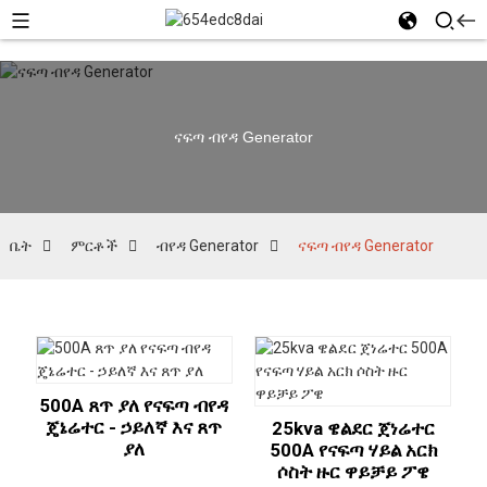
ናፍጣ ብየዳ Generator
ቤት
ምርቶች
ብየዳ Generator
ናፍጣ ብየዳ Generator
500A ጸጥ ያለ የናፍጣ ብየዳ
ጄኔሬተር - ኃይለኛ እና ጸጥ
25kva ዌልደር ጀነሬተር
ያለ
500A የናፍጣ ሃይል አርክ
ሶስት ዙር ዋይቻይ ፖዌ