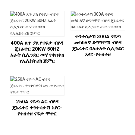
ተንቀሳቃሽ 300A ናፍጣ
መካከለኛ ድግግሞሽ ብየዳ
400A ጸጥ ያለ የናፍታ ብየዳ
ጄኔሬተር ባለሁለት ሲሊንደር
ጄኔሬተር 20KW 50HZ
አየር-የቀዘቀዘ
አራት ሲሊንደር ውሃ የቀዘቀዘ
የኤሌክትሪክ ጅምር
250A ናፍጣ AC ብየዳ
ጄኔሬተር ተንቀሳቃሽ አየር-
የቀዘቀዘ ናፍታ ሞተር