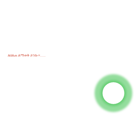
ለዋጋ ዝርዝር ጥያቄ
ስለ ምርቶቻችን ወይም የዋጋ ዝርዝር ጥያቄዎች እባክዎን ኢሜልዎን ለእኛ ይተዉልን
እና በ24 ሰዓታት ውስጥ እንገናኛለን።
ለበለጠ ለማወቅ ይንኩ።......
ምርቶች
ጀነሬተር
የውሃ ፓምፕ
የመብራት ግንብ
ብየዳ ጄኔሬተር
መለዋወጫ
ማህበራዊ ሚዲያ