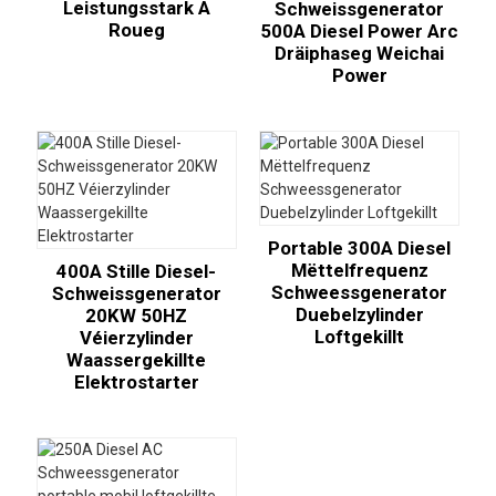
Leistungsstark A
Schweissgenerator
Roueg
500A Diesel Power Arc
Dräiphaseg Weichai
Power
Portable 300A Diesel
Mëttelfrequenz
400A Stille Diesel-
Schweessgenerator
Schweissgenerator
Duebelzylinder
20KW 50HZ
Loftgekillt
Véierzylinder
Waassergekillte
Elektrostarter