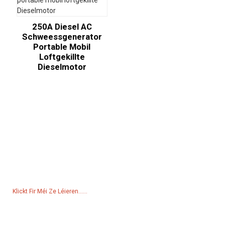
250A Diesel AC
Schweessgenerator
Portable Mobil
Loftgekillte
Dieselmotor
Ufro Fir Präislëscht
Fir Froen iwwer eis Produkter oder d'Präislëscht, loosst eis w.e.g. Är
E-Mail Adress a mir mellen eis bannent 24 Stonnen.
Klickt Fir Méi Ze Léieren......
Produkter