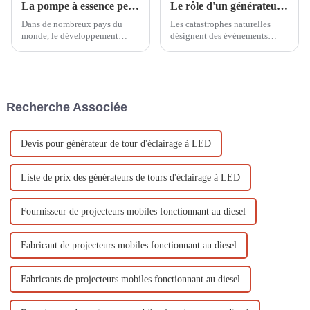
La pompe à essence peut être utilisée dans le domaine de l'irrigation des terres agricoles
Le rôle d'un générateur à essence de 20 kW dans l'alimentation électrique de secours en cas de catastrophe naturelle
Dans de nombreux pays du
Les catastrophes naturelles
monde, le développement
désignent des événements
agricole et le drainage urbain
extraordinaires causés par des
sont essentiels, et les pompes à
facteurs naturels et causant de
eau sont donc essentielles.
graves dommages à la société
C'est pourquoi la pompe à eau
humaine. Les catastrophes
à moteur à essence d'Ouyi...
naturelles les plus courantes
Recherche Associée
comprennent les tremblements
de terre, les inondations, les
typhons, les éruptions
volcaniques…
Devis pour générateur de tour d'éclairage à LED
Liste de prix des générateurs de tours d'éclairage à LED
Fournisseur de projecteurs mobiles fonctionnant au diesel
Fabricant de projecteurs mobiles fonctionnant au diesel
Fabricants de projecteurs mobiles fonctionnant au diesel