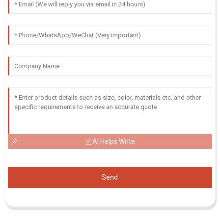
AI Helps Write
Send