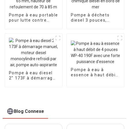
Pompe à eau portable
Pompe à déchets
pour lutte contre
diesel 3 pouces,
l'incendie, moteur à
pompe à eau sale,
essence, calibre 65
pompe à eau
mm, hauteur de
chimique diesel en
refoulement de 70 à
bord de mer
85 m
Pompe à eau à
Pompe à eau diesel
essence à haut débit
2″ 173F à démarrage
de 4 pouces WP-40
manuel, moteur
190F avec une forte
diesel monocylindre
puissance d'essence
refroidi par air,
pompe auto-
aspirante
Blog Connexe