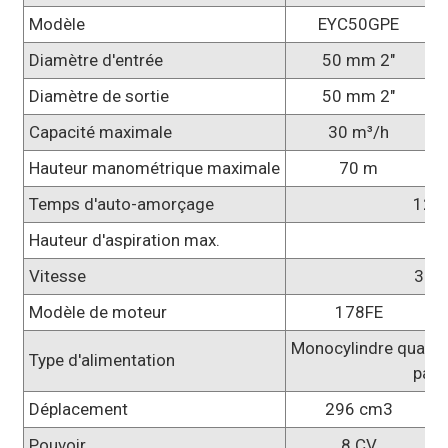
Modèle
EYC50GPE
Diamètre d'entrée
50 mm 2"
Diamètre de sortie
50 mm 2"
Capacité maximale
30 m³/h
Hauteur manométrique maximale
70 m
Temps d'auto-amorçage
120 
Hauteur d'aspiration max.
8
Vitesse
3600
Modèle de moteur
178FE
Monocylindre quatre
Type d'alimentation
par 
Déplacement
296 cm3
Pouvoir
8 CV