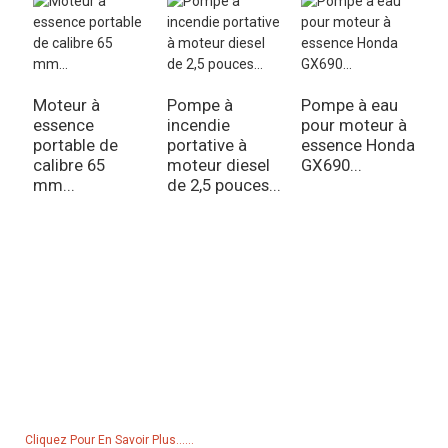
Moteur à
Pompe à
Pompe à eau
P
essence
incendie
pour moteur à
i
portable de
portative à
essence Honda
p
calibre 65
moteur diesel
GX690...
p
mm...
de 2,5 pouces...
d
Demande De Liste De Prix
Pour toute demande de renseignements sur nos produits ou notre
liste de prix, veuillez nous laisser votre e-mail et nous vous
contacterons dans les 24 heures.
Cliquez Pour En Savoir Plus......