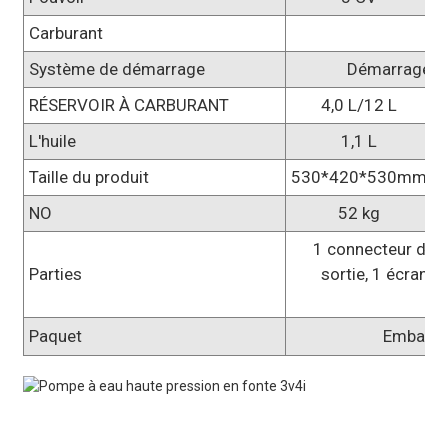
Carburant
d
Système de démarrage
Démarrage ma
RÉSERVOIR À CARBURANT
4,0 L/12 L
L'huile
1,1 L
Taille du produit
530*420*530mm
NO
52 kg
1 connecteur d'en
Parties
sortie, 1 écran fi
se
Paquet
Emballag