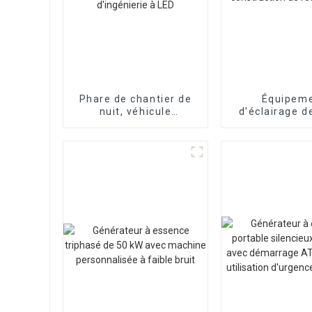
Phare de chantier de
Équipem
nuit, véhicule
d'éclairage d
d'éclairage mobile à
de levage aut
traction, phare
de construct
d'urgence d'ingénierie
route de 
à LED