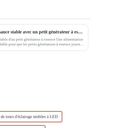
Comment maintenir une puissance stable avec un petit générateur à essence
ble d'un petit générateur à essence Une alimentation
alable pour que les petits générateurs à essence jouent
électrique de secours, les opérations extérieures...
 de tours d'éclairage mobiles à LED