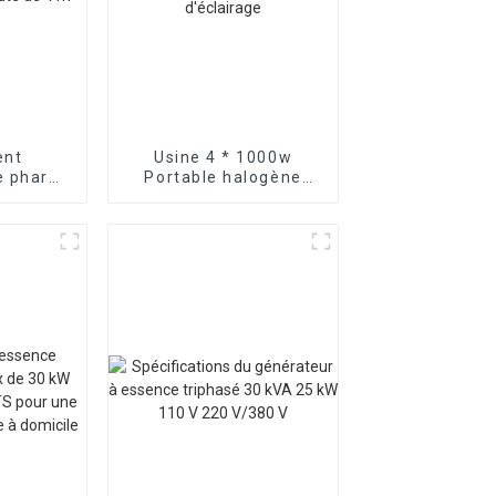
ent
Usine 4 * 1000w
e phare
Portable halogène
omatique
route lumière
ion de
générateur à essence
4 m
tour d'éclairage