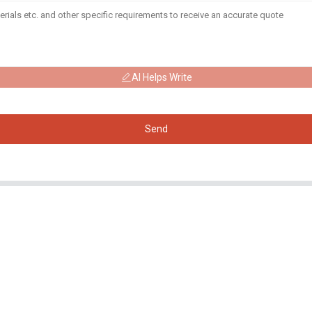
AI Helps Write
Send
Produits
Réseaux
Sociaux
Générateur
Facebook
Pompe à eau
YouTube
Tour d'éclairage