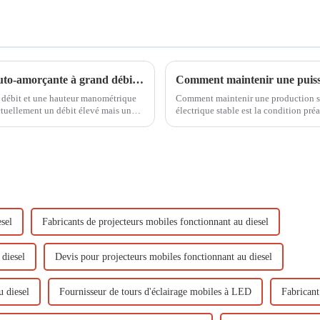
La pompe de drainage incendie à essence auto-amorçante à grand débit d'un diamètre de 100 mm peut également s'auto-amorcer à l'eau
 débit et une hauteur manométrique
Comment maintenir une production sta
ctuellement un débit élevé mais une
électrique stable est la condition pré
un débit élevé et un faible débit…
un rôle important dans l'alimentation 
sel
Fabricants de projecteurs mobiles fonctionnant au diesel
 diesel
Devis pour projecteurs mobiles fonctionnant au diesel
u diesel
Fournisseur de tours d'éclairage mobiles à LED
Fabricant