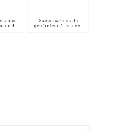
essence
Spécifications du
cieux de
générateur à essence
émarrage
triphasé 30 kVA 25 kW
 une
110 V 220 V/380 V
urgence à
e