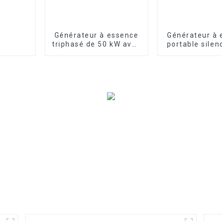
Générateur à essence
Générateur à 
triphasé de 50 kW avec
portable silen
machine personnalisée
30 kW avec d
à faible bruit
ATS pour
utilisation d'
domicil