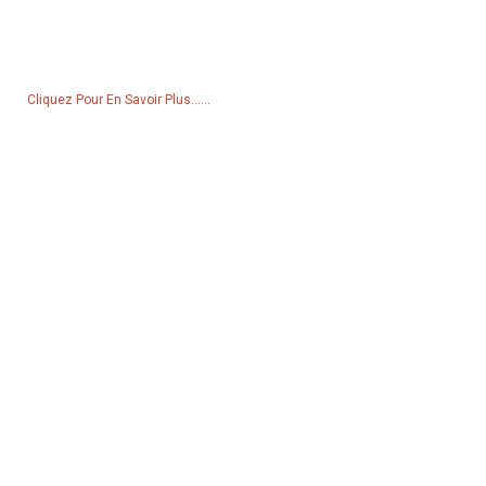
Pour toute demande de renseignements sur nos produits ou notre
liste de prix, veuillez nous laisser votre e-mail et nous vous
contacterons dans les 24 heures.
Cliquez Pour En Savoir Plus......
Produits
Générateur
Pompe à eau
Tour d'éclairage
Générateur de soudage
Accessoire
Réseaux Sociaux
Facebook
YouTube