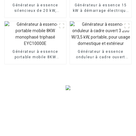
Générateur à essence
Générateur à essence 15
silencieux de 20 kW,
kW à démarrage électrique
refroidi par eau, quatre
bicylindre refroidi par air
cylindres, démarrage
3000 tr/min 25 ch
électrique
Générateur à essence
Générateur à essence
portable mobile 8KW
onduleur à cadre ouvert
monophasé triphasé
3 200 W/3,5 kW, portable,
EYC10000E
pour usage domestique et
extérieur