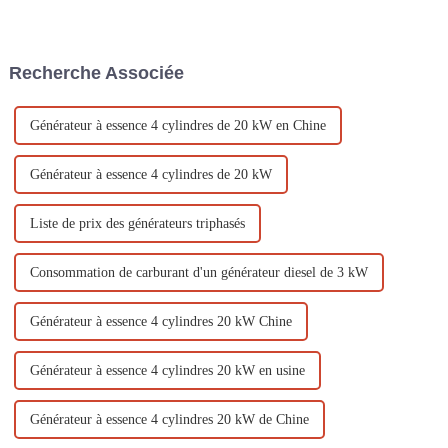
facteurs naturels et causant de
carburant en énergie électrique.
graves dommages à la société
Ces générateurs sont largement
humaine. Les catastrophes
utilisés à diverses fins,
naturelles les plus courantes
notamment pour alimenter des
Recherche Associée
comprennent les tremblements
installations électriques.
de terre, les inondations, les
typhons, les éruptions
volcaniques…
Générateur à essence 4 cylindres de 20 kW en Chine
Générateur à essence 4 cylindres de 20 kW
Liste de prix des générateurs triphasés
Consommation de carburant d'un générateur diesel de 3 kW
Générateur à essence 4 cylindres 20 kW Chine
Générateur à essence 4 cylindres 20 kW en usine
Générateur à essence 4 cylindres 20 kW de Chine