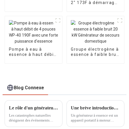
kW pour chantier
2″ 173F à démarrage
manuel, moteur
diesel monocylindre
refroidi par air,
pompe auto-
aspirante
Pompe à eau à
Groupe électrogène à
essence à haut débit
essence à faible bruit
de 4 pouces WP-40
20 kW Générateur de
190F avec une forte
secours domestique
puissance d'essence
Blog Connexe
Le rôle d'un générateur à essence de 20 kW dans l'alimentation électrique de secours en cas de catastrophe naturelle
Une brève introduction aux petits générateurs à essence
Les catastrophes naturelles
Un générateur à essence est un
désignent des événements
appareil portatif à moteur
extraordinaires causés par des
capable de convertir le