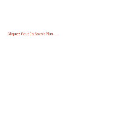
Pour toute demande de renseignements sur nos produits ou notre
liste de prix, veuillez nous laisser votre e-mail et nous vous
contacterons dans les 24 heures.
Cliquez Pour En Savoir Plus......
Produits
Générateur
Pompe à eau
Tour d'éclairage
Générateur de soudage
Accessoire
Réseaux Sociaux
Facebook
YouTube