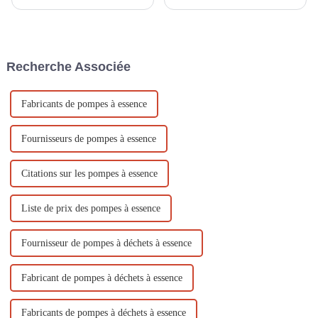
générateurs à essence refroidis
et convient à l'irrigation des
par air En tant qu'équipement
terres agricoles, au drainage
de production d'énergie
urbain, aux secours d'urgence
courant, les générateurs à
et aux secours en cas de
essence refroidis par air sont
catastrophe. Elle pèse 50 kg et
Recherche Associée
largement utilisés dans diverses
est facile à déplacer !
occasions. Comment...
Fabricants de pompes à essence
Fournisseurs de pompes à essence
Citations sur les pompes à essence
Liste de prix des pompes à essence
Fournisseur de pompes à déchets à essence
Fabricant de pompes à déchets à essence
Fabricants de pompes à déchets à essence