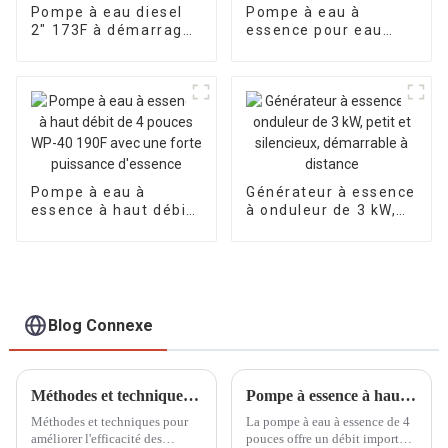
Pompe à eau diesel
Pompe à eau à
2″ 173F à démarrage
essence pour eau
manuel, moteur
propre WP-30 3"
diesel monocylindre
Pompe à eau de
refroidi par air,
calibre 80 mm
pompe auto-
Alimentée par le
aspirante
manuel 170F
Pompe à eau à
Générateur à essence
essence à haut débit
à onduleur de 3 kW,
de 4 pouces WP-40
petit et silencieux,
190F avec une forte
démarrable à
puissance d'essence
distance
Blog Connexe
Méthodes et techniques pour améliorer l'efficacité des générateurs à essence refroidis par air
Pompe à essence à haut débit 4 pouces, débit d'eau rapide et important WP-40, effet sur site
Méthodes et techniques pour
La pompe à eau à essence de 4
améliorer l'efficacité des
pouces offre un débit important