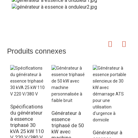
Produits connexes
Spécifications
du générateur
Générateur à
à essence
essence
G
triphasé 30
triphasé de 50
é
kVA 25 kW 110
kW avec
e
Générateur à
V 220 V/380 V
machine