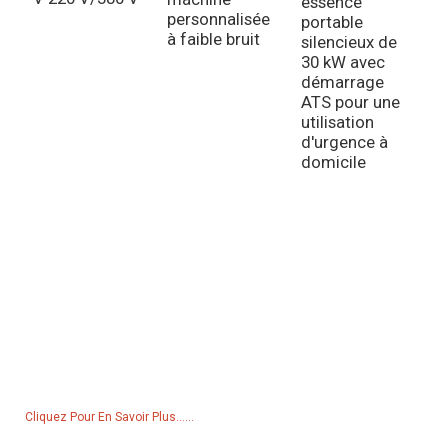
f
essence
personnalisée
k
portable
à faible bruit
d
silencieux de
d
30 kW avec
démarrage
ATS pour une
utilisation
d'urgence à
domicile
Demande De Liste De Prix
Pour toute demande de renseignements sur nos produits ou notre
liste de prix, veuillez nous laisser votre e-mail et nous vous
contacterons dans les 24 heures.
Cliquez Pour En Savoir Plus......