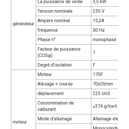
La puissance de veille
3,5 kW
Tension nominale
230 V
Ampère nominal
15,2A
générateur
fréquence
50 Hz
Phase n°
monophasé
Facteur de puissance
1
(COSφ)
Degré d'isolation
F
Moteur
170F
Alésage × course
70x55mm
déplacement
223 cm3
Consommation de
≤374 g/kw.h
carburant
Mode d'allumage
Allumage électro
moteur
Monocylindre, 4 te