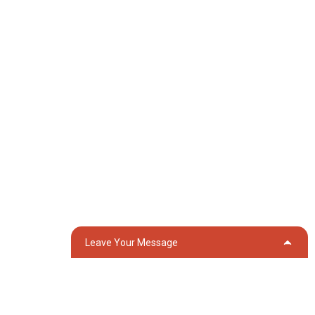
Produits
Générateur
Pompe à eau
Tour d'éclairage
Générateur de soudage
Accessoire
Réseaux Sociaux
Facebook
YouTube
Contactez-Nous
Leave Your Message
Groupe 18, village de Lubei, ville de Lili, district de Wujiang, ville de
Suzhou, province du Jiangsu, Chine
generator@eurycin.com