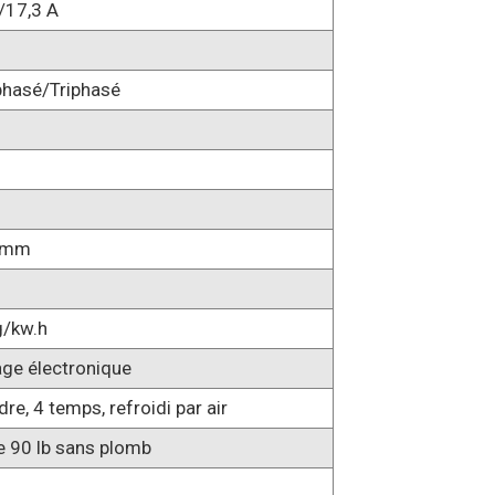
/17,3 A
hasé/Triphasé
6mm
g/kw.h
ge électronique
dre, 4 temps, refroidi par air
e 90 lb sans plomb