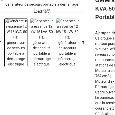
Généra
KVA-50
Loading...
Loading...
Portabl
À propos d
Ce groupe é
moteur puis
% cuivre, of
niveau sonor
restaurants,
stations de
Moteur à ess
764 cm3 ;
Moteur d'exc
Démarrage é
Cadre ouvert
Le panneau i
que la tensi
courant, etc
Générateurs