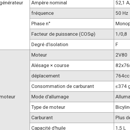
générateur
Ampère nominal
52,1 A
fréquence
50 Hz
Phase n°
Monop
Facteur de puissance (COSφ)
1/0,8
Degré d'isolation
F
Moteur
2V80
Alésage × course
82x7
déplacement
764cc
Consommation de carburant
≤374 
moteur
Mode d'allumage
Alluma
Type de moteur
Bicylin
Carburant
Plus d
Capacité d'huile
1,5 L