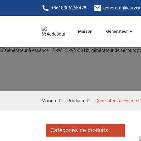
+8618306255478
generator@euryci
Maison
Générateur
Maison
Produits
Générateur à essence 
Catégories de produits