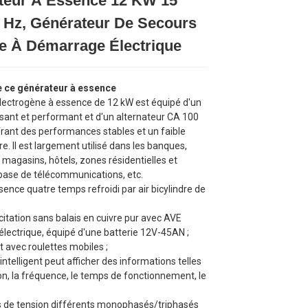
teur À Essence 12 KW 15
 Hz, Générateur De Secours
Loading...
Loading...
Loading...
Loading...
e À Démarrage Électrique
e ce générateur à essence
lectrogène à essence de 12 kW est équipé d'un
sant et performant et d'un alternateur CA 100
frant des performances stables et un faible
e. Il est largement utilisé dans les banques,
 magasins, hôtels, zones résidentielles et
 base de télécommunications, etc.
ence quatre temps refroidi par air bicylindre de
itation sans balais en cuivre pur avec AVE
lectrique, équipé d'une batterie 12V-45AN ;
 avec roulettes mobiles ;
ntelligent peut afficher des informations telles
on, la fréquence, le temps de fonctionnement, le
.
 de tension différents monophasés/triphasés