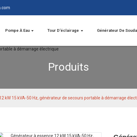
n.com
Pompe À Eau
Tour D'éclairage
Générateur De Soud
Produits
12 kW 15 kVA-50 Hz, générateur de secours portable à démarrage élect