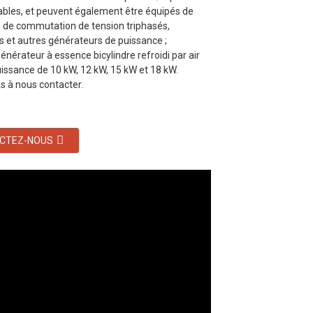
ables, et peuvent également être équipés de
 de commutation de tension triphasés,
et autres générateurs de puissance ;
énérateur à essence bicylindre refroidi par air
issance de 10 kW, 12 kW, 15 kW et 18 kW.
s à nous contacter.
CTEZ-NOUS