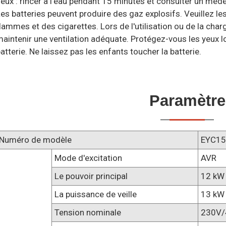
eux : rincer à l’eau pendant 15 minutes et consulter un méde
es batteries peuvent produire des gaz explosifs. Veuillez les 
lammes et des cigarettes. Lors de l'utilisation ou de la cha
aintenir une ventilation adéquate. Protégez-vous les yeux 
atterie. Ne laissez pas les enfants toucher la batterie.
Paramètre
Numéro de modèle
EYC15
Mode d'excitation
AVR
Le pouvoir principal
12 kW
La puissance de veille
13 kW
Tension nominale
230V/