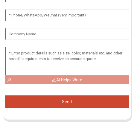
AI Helps Write
Send