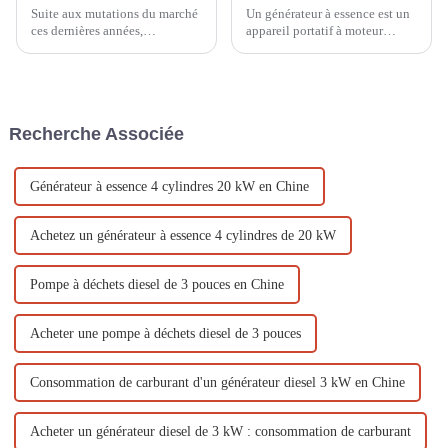
Suite aux mutations du marché
Un générateur à essence est un
ces dernières années,
appareil portatif à moteur
conjuguées à l'épidémie de
capable de convertir le
COVID-19, l'économie
carburant en énergie électrique.
mondiale a connu des
Ces générateurs sont largement
changements considérables et
utilisés à diverses fins,
sans précédent. Le
notamment pour alimenter des
Recherche Associée
développement industriel est
installations électriques.
ralenti...
Générateur à essence 4 cylindres 20 kW en Chine
Achetez un générateur à essence 4 cylindres de 20 kW
Pompe à déchets diesel de 3 pouces en Chine
Acheter une pompe à déchets diesel de 3 pouces
Consommation de carburant d'un générateur diesel 3 kW en Chine
Acheter un générateur diesel de 3 kW : consommation de carburant