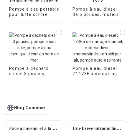
Pompe à eau portable
Pompe à eau diesel
pour lutte contre
de 6 pouces, moteur
l'incendie, moteur à
diesel refroidi par air
essence, calibre 65
à démarrage
mm, hauteur de
électrique de 15 CV
refoulement de 70 à
85 m
Pompe à déchets
Pompe à eau diesel
diesel 3 pouces,
2″ 173F à démarrage
pompe à eau sale,
manuel, moteur
pompe à eau
diesel monocylindre
chimique diesel en
refroidi par air,
bord de mer
pompe auto-
aspirante
Blog Connexe
Face à l'avenir et à la mondialisation : échanger et apprendre lors des expositions
Une brève introduction aux petits générateurs à essence