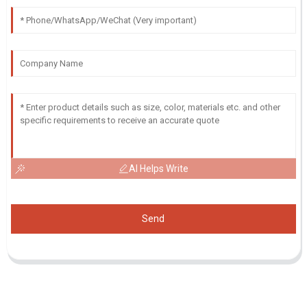
AI Helps Write
Send