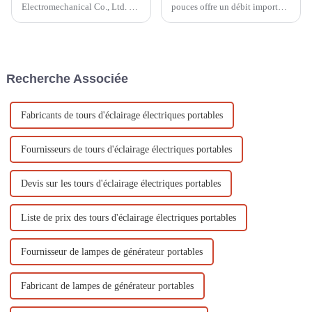
Electromechanical Co., Ltd. est
pouces offre un débit important
une société professionnelle
et convient à l'irrigation des
spécialisée dans les
terres agricoles, au drainage
équipements électriques tels
urbain, aux secours d'urgence
que les petits générateurs
et aux secours en cas de
diesel, les petits générateurs à
catastrophe. Elle pèse 50 kg et
Recherche Associée
essence, les pompes à eau à
est facile à déplacer !
moteur à essence, les moteurs
diesel...
Fabricants de tours d'éclairage électriques portables
Fournisseurs de tours d'éclairage électriques portables
Devis sur les tours d'éclairage électriques portables
Liste de prix des tours d'éclairage électriques portables
Fournisseur de lampes de générateur portables
Fabricant de lampes de générateur portables