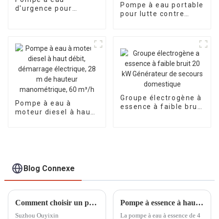
Pompe à eau portable
d'urgence pour
pour lutte contre
moteur à essence
l'incendie, moteur à
Honda GX690, pompe
essence, calibre 65
auto-aspirante
mm, hauteur de
refoulement de 70 à
85 m
Groupe électrogène à
Pompe à eau à
essence à faible bruit
moteur diesel à haut
20 kW Générateur de
débit, démarrage
secours domestique
électrique, 28 m de
hauteur
manométrique, 60
m³/h
Blog Connexe
Comment choisir un petit générateur diesel adapté
Pompe à essence à haut débit 4 pouces, débit d'eau rapide et important WP-40, effet sur site
Suzhou Ouyixin
La pompe à eau à essence de 4