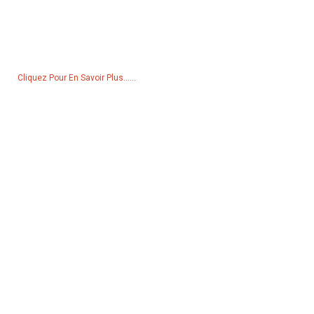
Pour toute demande de renseignements sur nos produits ou notre
liste de prix, veuillez nous laisser votre e-mail et nous vous
contacterons dans les 24 heures.
Cliquez Pour En Savoir Plus......
Produits
Générateur
Pompe à eau
Tour d'éclairage
Générateur de soudage
Accessoire
Réseaux Sociaux
Facebook
YouTube