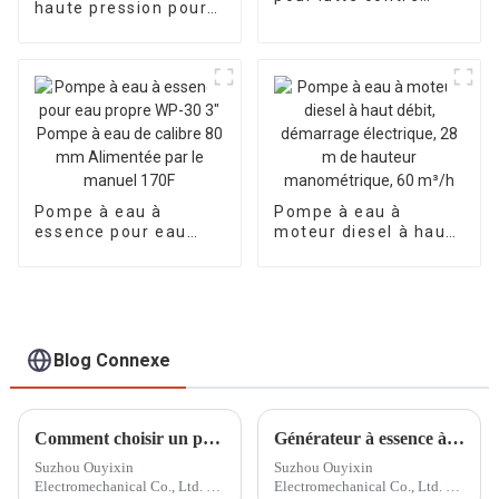
haute pression pour
l'incendie, moteur à
moteur diesel avec
essence, calibre 65
un diamètre de 2
mm, hauteur de
pouces, 3 pouces et 4
refoulement de 70 à
pouces, différents
85 m
débits de tête
Pompe à eau à
Pompe à eau à
essence pour eau
moteur diesel à haut
propre WP-30 3"
débit, démarrage
Pompe à eau de
électrique, 28 m de
calibre 80 mm
hauteur
Alimentée par le
manométrique, 60
manuel 170F
m³/h
Blog Connexe
Comment choisir un petit générateur diesel adapté
Générateur à essence à deux cylindres comme alimentation de secours dans un système d'alimentation électrique
Suzhou Ouyixin
Suzhou Ouyixin
Electromechanical Co., Ltd. est
Electromechanical Co., Ltd. a