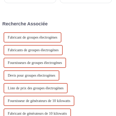
une société professionnelle
récemment lancé un nouveau
spécialisée dans les
produit sur le marché : le
équipements électriques tels
générateur à essence à double
que les petits générateurs
cylindre refroidi par air, conçu
diesel, les petits générateurs à
pour être utilisé dans les
Recherche Associée
essence, les pompes à eau à
systèmes électriques. Ce...
moteur à essence, les moteurs
diesel...
Fabricant de groupes électrogènes
Fabricants de groupes électrogènes
Fournisseurs de groupes électrogènes
Devis pour groupes électrogènes
Liste de prix des groupes électrogènes
Fournisseur de générateurs de 10 kilowatts
Fabricant de générateurs de 10 kilowatts