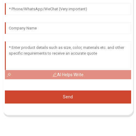
AI Helps Write
Send