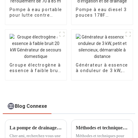
Pompe à eau portable
Pompe à eau diesel 3
pour lutte contre
pouces 178F
l'incendie, moteur à
démarrage électrique
essence, calibre 65
28 m de hauteur de
mm, hauteur de
refoulement pompe
refoulement de 70 à
d'irrigation et de
85 m
drainage
Groupe électrogène à
Générateur à essence
essence à faible bruit
à onduleur de 3 kW,
20 kW Générateur de
petit et silencieux,
secours domestique
démarrable à
distance
Blog Connexe
La pompe de drainage incendie à essence auto-amorçante à grand débit d'un diamètre de 100 mm peut également s'auto-amorcer à l'eau
Méthodes et techniques pour améliorer l'efficacité des générateurs à essence refroidis par air
Cher ami, recherchez-vous une
Méthodes et techniques pour