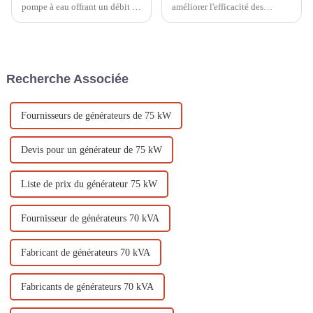
pompe à eau offrant un débit et
améliorer l'efficacité des
une hauteur manométrique
générateurs à essence refroidis
élevés ? De nombreux produits
par air En tant qu'équipement
sur le marché offrent
de production d'énergie
actuellement un débit élevé
courant, les générateurs à
mais une faible hauteur
essence refroidis par air sont
Recherche Associée
manométrique, tandis que ceux
largement utilisés dans diverses
offrant un débit élevé et un
occasions. Comment...
faible débit…
Fournisseurs de générateurs de 75 kW
Devis pour un générateur de 75 kW
Liste de prix du générateur 75 kW
Fournisseur de générateurs 70 kVA
Fabricant de générateurs 70 kVA
Fabricants de générateurs 70 kVA