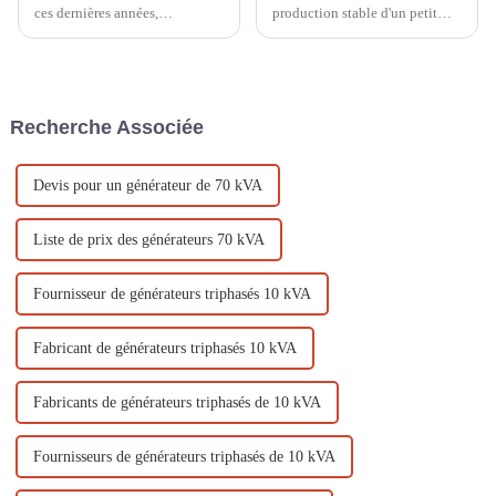
ces dernières années,
production stable d'un petit
conjuguées à l'épidémie de
générateur à essence Une
COVID-19, l'économie
alimentation électrique stable
mondiale a connu des
est la condition préalable pour
changements considérables et
que les petits générateurs à
sans précédent. Le
essence jouent un rôle
Recherche Associée
développement industriel est
important dans l'alimentation
ralenti...
électrique de secours, les
opérations extérieures...
Devis pour un générateur de 70 kVA
Liste de prix des générateurs 70 kVA
Fournisseur de générateurs triphasés 10 kVA
Fabricant de générateurs triphasés 10 kVA
Fabricants de générateurs triphasés de 10 kVA
Fournisseurs de générateurs triphasés de 10 kVA