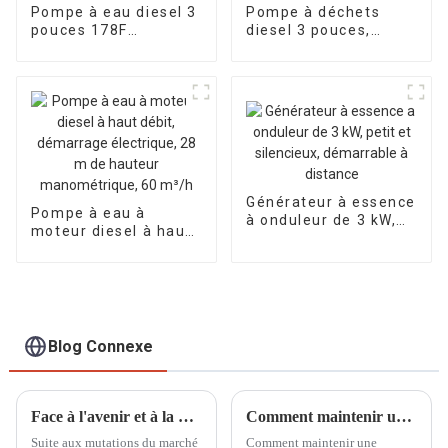
Pompe à eau diesel 3
Pompe à déchets
pouces 178F
diesel 3 pouces,
démarrage électrique
pompe à eau sale,
28 m de hauteur de
pompe à eau
refoulement pompe
chimique diesel en
d'irrigation et de
bord de mer
drainage
Générateur à essence
Pompe à eau à
à onduleur de 3 kW,
moteur diesel à haut
petit et silencieux,
débit, démarrage
démarrable à
électrique, 28 m de
distance
hauteur
manométrique, 60
m³/h
Blog Connexe
Face à l'avenir et à la mondialisation : échanger et apprendre lors des expositions
Comment maintenir une puissance stable avec un petit générateur à essence
Suite aux mutations du marché
Comment maintenir une