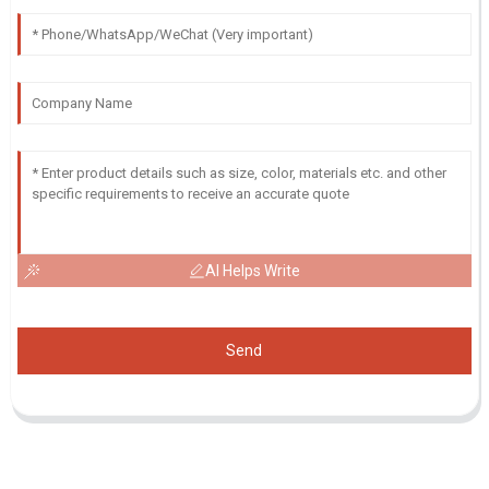
AI Helps Write
Send