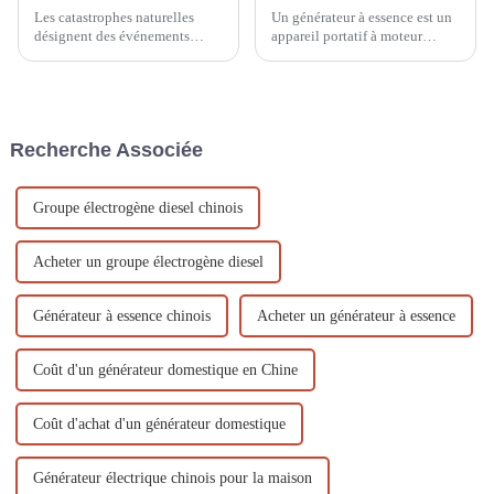
Les catastrophes naturelles
Un générateur à essence est un
désignent des événements
appareil portatif à moteur
extraordinaires causés par des
capable de convertir le
facteurs naturels et causant de
carburant en énergie électrique.
graves dommages à la société
Ces générateurs sont largement
humaine. Les catastrophes
utilisés à diverses fins,
naturelles les plus courantes
notamment pour alimenter des
Recherche Associée
comprennent les tremblements
installations électriques.
de terre, les inondations, les
typhons, les éruptions
volcaniques…
Groupe électrogène diesel chinois
Acheter un groupe électrogène diesel
Générateur à essence chinois
Acheter un générateur à essence
Coût d'un générateur domestique en Chine
Coût d'achat d'un générateur domestique
Générateur électrique chinois pour la maison