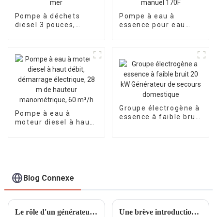
Pompe à déchets
Pompe à eau à
diesel 3 pouces,
essence pour eau
pompe à eau sale,
propre WP-30 3"
pompe à eau
Pompe à eau de
chimique diesel en
calibre 80 mm
bord de mer
Alimentée par le
manuel 170F
Groupe électrogène à
Pompe à eau à
essence à faible bruit
moteur diesel à haut
20 kW Générateur de
débit, démarrage
secours domestique
électrique, 28 m de
hauteur
manométrique, 60
m³/h
Blog Connexe
Le rôle d'un générateur à essence de 20 kW dans l'alimentation électrique de secours en cas de catastrophe naturelle
Une brève introduction aux petits générateurs à essence