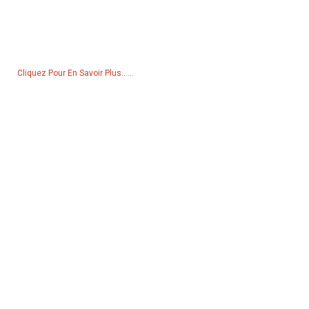
Pour toute demande de renseignements sur nos produits ou notre
liste de prix, veuillez nous laisser votre e-mail et nous vous
contacterons dans les 24 heures.
Cliquez Pour En Savoir Plus......
Produits
Générateur
Pompe à eau
Tour d'éclairage
Générateur de soudage
Accessoire
Réseaux Sociaux
Facebook
YouTube