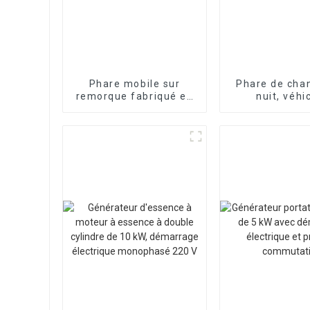
Phare mobile sur
Phare de chan
remorque fabriqué en
nuit, véhi
Chine avec générateur
d'éclairage m
diesel évolutif de 7 m.
traction, 
Prix du phare mobile
d'urgence d'in
à LED