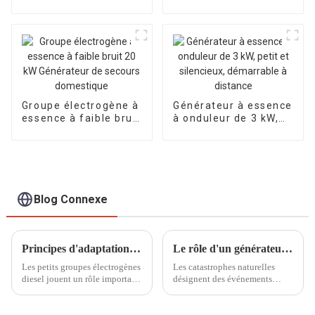
de 6 pouces pour
propre WP-30 3"
irrigation et drainage
Pompe à eau de
anti-inondation
calibre 80 mm
EYC150QE, puissance
Alimentée par le
de 15 CV
manuel 170F
Groupe électrogène à
Générateur à essence
essence à faible bruit
à onduleur de 3 kW,
20 kW Générateur de
petit et silencieux,
secours domestique
démarrable à
distance
Blog Connexe
Principes d'adaptation de la puissance de sortie et de la charge des petits générateurs diesel
Le rôle d'un générateur à essence de 20 kW dans l'alimentation électrique de secours en cas de catastrophe naturelle
Les petits groupes électrogènes
Les catastrophes naturelles
diesel jouent un rôle important
désignent des événements
dans les opérations en
extraordinaires causés par des
extérieur, l'alimentation de
facteurs naturels et causant de
secours et la production
graves dommages à la société