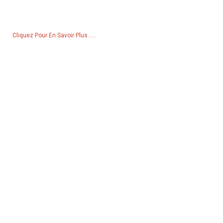
liste de prix, veuillez nous laisser votre e-mail et nous vous
contacterons dans les 24 heures.
Cliquez Pour En Savoir Plus......
Produits
Générateur
Pompe à eau
Tour d'éclairage
Générateur de soudage
Accessoire
Réseaux Sociaux
Facebook
YouTube
Contactez-Nous