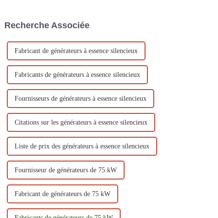
d'électricité dans les zones
humaine. Les catastrophes
reculées grâce à leur portabilité
naturelles les plus courantes
Recherche Associée
et leur fiabilité. Afin de
comprennent les tremblements
garantir…
de terre, les inondations, les
typhons, les éruptions
volcaniques…
Fabricant de générateurs à essence silencieux
Fabricants de générateurs à essence silencieux
Fournisseurs de générateurs à essence silencieux
Citations sur les générateurs à essence silencieux
Liste de prix des générateurs à essence silencieux
Fournisseur de générateurs de 75 kW
Fabricant de générateurs de 75 kW
Fabricants de générateurs de 75 kW