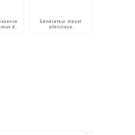
essence
Générateur diesel
cieux de
silencieux
émarrage
10KW15/18KVA
 une
Générateur diesel
urgence à
triphasé 400V pour
e
une utilisation
d'urgence dans les
banques et les écoles