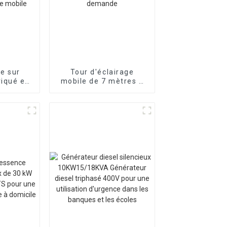
e sur
Tour d'éclairage
iqué en
mobile de 7 mètres à
nérateur
levage manuel sur
f de 7 m.
remorque
 mobile
Personnalisation à la
demande