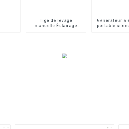
Tige de levage
Générateur à 
manuelle Éclairage
portable silen
mobile de type
30 kW avec d
poussoir pour voiture,
ATS pour
jambe anti-retour,
utilisation d'
lampe de travail anti-
domicil
inondation par le vent