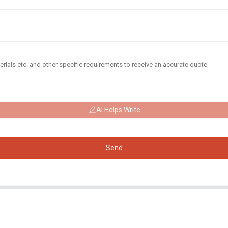
AI Helps Write
Send