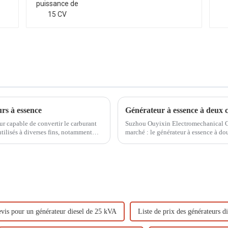
rs à essence
ur capable de convertir le carburant
Suzhou Ouyixin Electromechanical Co
tilisés à diverses fins, notamment
marché : le générateur à essence à doub
dans les systèmes électriques. Ce...
vis pour un générateur diesel de 25 kVA
Liste de prix des générateurs d