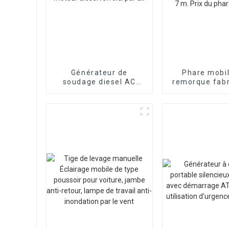
Générateur de
Phare mobil
soudage diesel AC
remorque fabr
250A portable mobile
Chine avec gé
moteur diesel refroidi
diesel évoluti
par air
Prix du phare