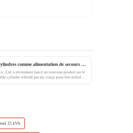
Générateur à essence à deux cylindres comme alimentation de secours dans un système d'alimentation électrique
., Ltd. a récemment lancé un nouveau produit sur le
le cylindre refroidi par air, conçu pour être utilisé
iesel 25 kVA