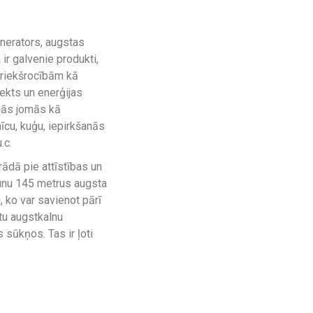
nerators, augstas
r galvenie produkti,
priekšrocībām kā
ekts un enerģijas
īgās jomās kā
nīcu, kuģu, iepirkšanās
.c.
trādā pie attīstības un
jaunu 145 metrus augsta
 ko var savienot pārī
otu augstkalnu
sūkņos. Tas ir ļoti