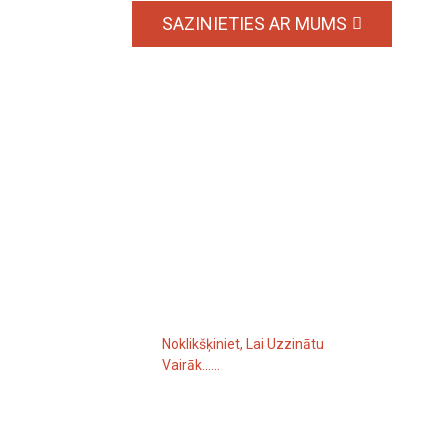
SAZINIETIES AR MUMS
Pieprasījums Par Cenrādi
Ja vēlaties uzzināt vairāk par mūsu
produktiem vai cenu sarakstu, lūdzu,
atstājiet mums savu e-pasta adresi, un
mēs sazināsimies ar jums 24 stundu laikā.
Noklikšķiniet, Lai Uzzinātu
Vairāk......