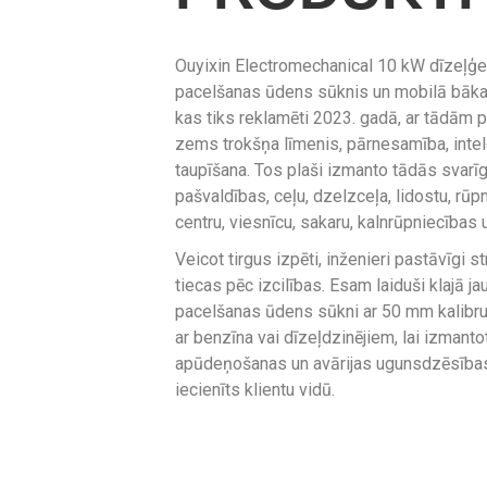
Ouyixin Electromechanical 10 kW dīzeļģe
pacelšanas ūdens sūknis un mobilā bāka i
kas tiks reklamēti 2023. gadā, ar tādām 
zems trokšņa līmenis, pārnesamība, intel
taupīšana. Tos plaši izmanto tādās svar
pašvaldības, ceļu, dzelzceļa, lidostu, rūp
centru, viesnīcu, sakaru, kalnrūpniecības u
Veicot tirgus izpēti, inženieri pastāvīgi s
tiecas pēc izcilības. Esam laiduši klajā 
pacelšanas ūdens sūkni ar 50 mm kalibru,
ar benzīna vai dīzeļdzinējiem, lai izmant
apūdeņošanas un avārijas ugunsdzēsības 
iecienīts klientu vidū.