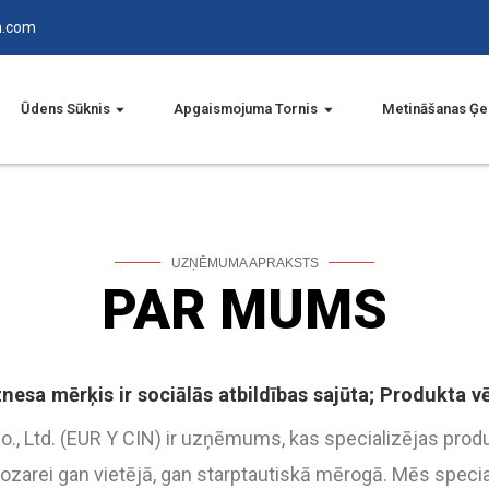
n.com
Ūdens Sūknis
Apgaismojuma Tornis
Metināšanas Ģe
UZŅĒMUMA APRAKSTS
PAR MUMS
esa mērķis ir sociālās atbildības sajūta; Produkta vēr
, Ltd. (EUR Y CIN) ir uzņēmums, kas specializējas produ
ozarei gan vietējā, gan starptautiskā mērogā. Mēs speci