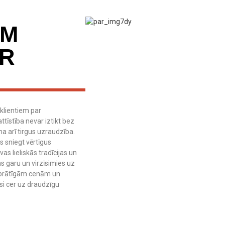
AM
AR
klientiem par
īstība nevar iztikt bez
a arī tirgus uzraudzība.
s sniegt vērtīgus
s lieliskās tradīcijas un
s garu un virzīsimies uz
 saprātīgām cenām un
si cer uz draudzīgu