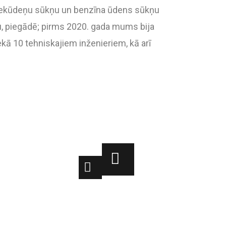
otekūdeņu sūkņu un benzīna ūdens sūkņu
u, piegādē; pirms 2020. gada mums bija
ā 10 tehniskajiem inženieriem, kā arī