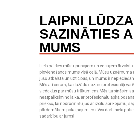
LAIPNI LŪDZ
SAZINĀTIES 
MUMS
Liels paldies mūsu jaunajiem un vecajiem ārvalstu 
pievienošanos mums visā ceļā. Mūsu uzņēmuma att
jūsu atbalsta un uzticības, un mums ir nepieciešam
Mēs arī ceram, ka dažādu nozaru profesionāļi varē
viedokļus par mūsu trūkumiem. Mēs turpināsim sava
neatpaliksim no laika, ar profesionālu apkalpošana
priekšu, lai nodrošinātu jūs ar izcilu aprīkojumu,
pārdomātiem pakalpojumiem. Visi darbinieki patie
sadarbību ar jums!