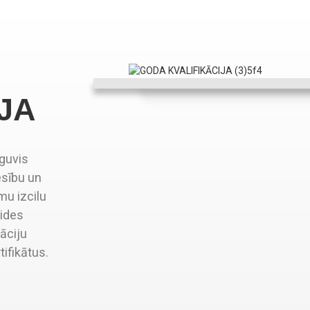
JA
eguvis
esību un
umu izcilu
vides
āciju
ifikātus.