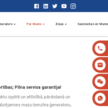
nerators
Par Mums
Ziņas
Sazinieties Ar Mum
tības; Pilna servisa garantija!
ktu izpētē un attīstībā, pārdošanā un
alizējamies mazu benzīna ģeneratoru,