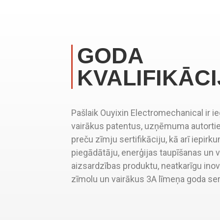
GODA
KVALIFIKĀCI
Pašlaik Ouyixin Electromechanical ir i
vairākus patentus, uzņēmuma autorti
preču zīmju sertifikāciju, kā arī iepirk
piegādātāju, enerģijas taupīšanas un 
aizsardzības produktu, neatkarīgu inov
zīmolu un vairākus 3A līmeņa goda sert