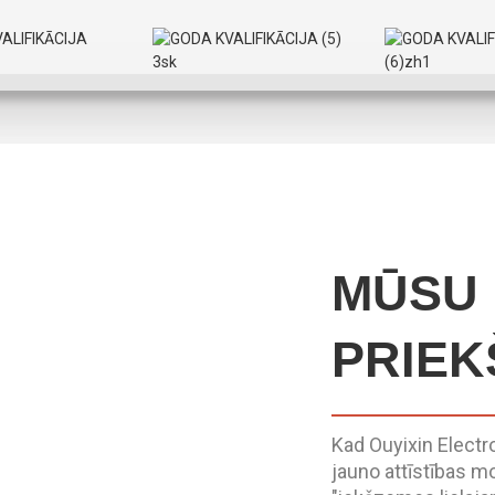
MŪSU
PRIEK
Kad Ouyixin Elect
jauno attīstības mod