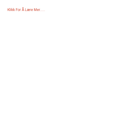
Klikk For Å Lære Mer......
Produkter
Generator
Vannpumpe
Lystårn
Sveisegenerator
Tilbehør
Sosiale Medier
Facebook
YouTube
Kontakt Oss
Gruppe 18, Lubei Village, Lili Town, Wujiang-distriktet, Suzhou