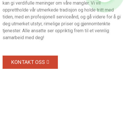
kan gi verdifulle meninger om våre mangler. Vi vil
opprettholde vår utmerkede tradisjon og holde tritt med
tiden, med en profesjonell serviceånd, og gå videre for å gi
deg utmerket utstyr, rimelige priser og gjennomtenkte
tjenester. Alle ansatte ser oppriktig frem til et vennlig
samarbeid med deg!
KONTAKT OSS
Forespørsel Om Prisliste
For spørsmål om våre produkter eller prislister, vennligst legg igjen e-
postadressen din, så tar vi kontakt med deg innen 24 timer.