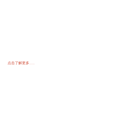
询价单
如需了解我们的产品或价格表，请留下您的电子邮件，我们将在 24 小
时内与您联系。
点击了解更多......
产品
发电机
水泵
照明塔
焊接发电机
配饰