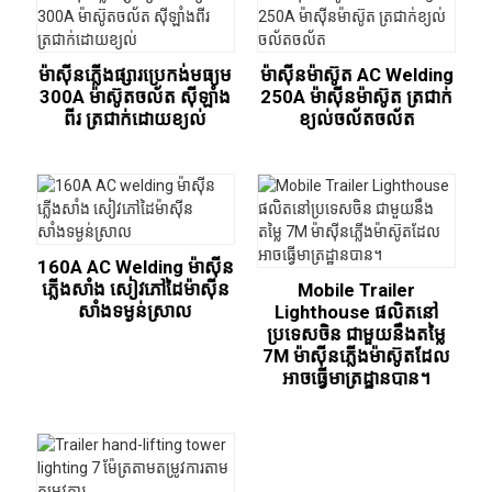
ម៉ាស៊ីនភ្លើងផ្សារប្រេកង់មធ្យម
ម៉ាស៊ីនម៉ាស៊ូត AC Welding
300A ម៉ាស៊ូតចល័ត ស៊ីឡាំង
250A ម៉ាស៊ីនម៉ាស៊ូត ត្រជាក់
ពីរ ត្រជាក់ដោយខ្យល់
ខ្យល់ចល័តចល័ត
160A AC Welding ម៉ាស៊ីន
ភ្លើងសាំង សៀវភៅដៃម៉ាស៊ីន
Mobile Trailer
សាំងទម្ងន់ស្រាល
Lighthouse ផលិតនៅ
ប្រទេសចិន ជាមួយនឹងតម្លៃ
7M ម៉ាស៊ីនភ្លើងម៉ាស៊ូតដែល
អាចធ្វើមាត្រដ្ឋានបាន។