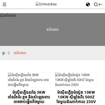
ផលិតផល
ផ្ទះ
ផលិតផល
ម៉ាស៊ីនភ្លើងសាំង 3KW
ម៉ាស៊ីនភ្លើងម៉ាស៊ូត 10KW
អាំងវឺតទ័រ តូច និងសំឡេងទាប
10KW ស៊ីឡាំងពីរ 50HZ
អាចចាប់ផ្តើមពីចម្ងាយ
តែមួយដំណាក់កាល 230V