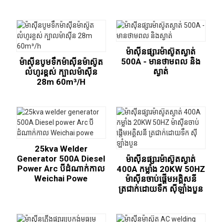
ម៉ាស៊ីនផ្សារម៉ាស៊ូតស្ងាត់
500A - មានថាមពល និង
ម៉ាស៊ីនបូមទឹកម៉ាស៊ីនម៉ាស៊ូត
ស្ងាត់
លំហូរខ្ពស់ ក្បាលម៉ាស៊ីន
28m 60m³/h
25kva Welder
Generator 500A Diesel
ម៉ាស៊ីនផ្សារម៉ាស៊ូតស្ងាត់
Power Arc បីដំណាក់កាល
400A កម្លាំង 20KW 50HZ
Weichai Powe
ម៉ាស៊ីនចាប់ផ្តើមអគ្គិសនី
ត្រជាក់ដោយទឹក ស៊ីឡាំងបួន