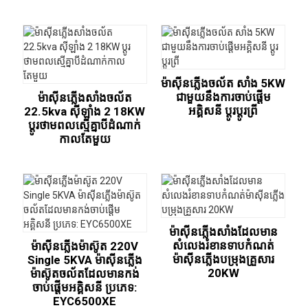
ម៉ាស៊ីនភ្លើងចល័ត សាំង 5KW
ជាមួយនឹងការចាប់ផ្តើម
ម៉ាស៊ីនភ្លើងសាំងចល័ត
អគ្គិសនី ប្តូរប្តូរព្រី
22.5kva ស៊ីឡាំង 2 18KW
ប្តូរថាមពលស្មើគ្នាបីដំណាក់
កាលតែមួយ
ម៉ាស៊ីនភ្លើងសាំងដែលមាន
សំលេងរំខានទាបកំណត់
ម៉ាស៊ីនភ្លើងម៉ាស៊ូត 220V
ម៉ាស៊ីនភ្លើងបម្រុងគ្រួសារ
Single 5KVA ម៉ាស៊ីនភ្លើង
20KW
ម៉ាស៊ូតចល័តដែលមានកង់
ចាប់ផ្តើមអគ្គិសនី ប្រភេទ:
EYC6500XE