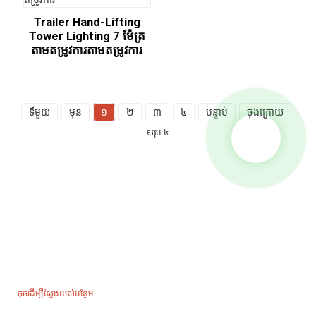
Trailer Hand-Lifting
Tower Lighting 7 ម៉ែត្រ
តាមតម្រូវការតាមតម្រូវការ
ទីមួយ
មុន
១
២
៣
៤
បន្ទាប់
ចុងក្រោយ
សរុប ៤
ការសាកសួរសម្រាប់តារាងតម្លៃ
សម្រាប់ការសាកសួរអំពីផលិតផលរបស់យើង ឬតារាងតម្លៃ សូមទុកអ៊ីមែលរបស់អ្នកមក
យើងខ្ញុំ ហើយយើងនឹងទាក់ទងទៅក្នុងរយៈពេល 24 ម៉ោង។
ចុចដើម្បីស្វែងយល់បន្ថែម......