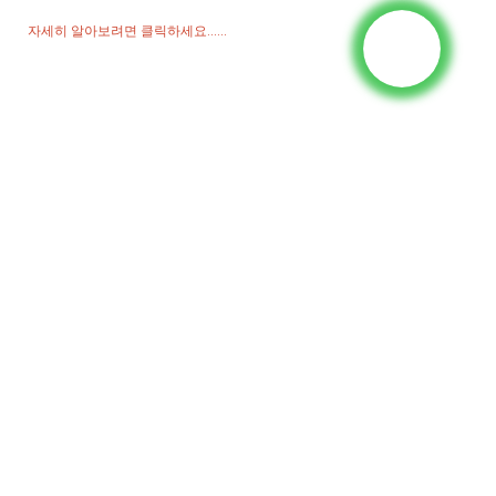
자세히 알아보려면 클릭하세요......
제품
발전기
물 펌프
조명탑
용접 발전기
종범
소셜 미디어
페이스북
유튜브
문의하기
중국 장쑤성 쑤저우시 우장구 릴리 타운 루베이 마을 그룹 18