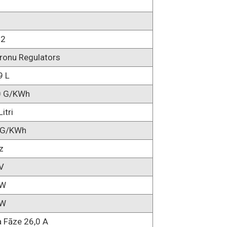
92
tronu Regulators
9 L
0 G/kWh
itri
 G/kWh
z
V
KW
KW
a Fāze 26,0 A