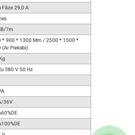
a Fāze 29,0 A
zes
dB/7m
 * 900 * 1300 Mm / 2500 * 1500 *
 (ar Piekabi)
Kg
žu 380 V 50 Hz
VA
A/36V
A60%DE
A100%DE
 V