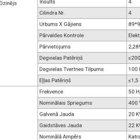
Insults
4
Dzinējs
Cilindra Nr.
4
Urbums X Gājiens
89*
Pārvaldes Kontrole
Elek
Pārvietojums
2,28
Degvielas Patēriņš
≤20
Degvielas Tvertnes Tilpums
100 L
Eļļas Patēriņš
≤1,5
Frekvence
50 H
Nominālais Spriegums
400 
Galvenā Jauda
20 
Gaidstāves Jauda
22 
Nominālā Ampērs
Katr