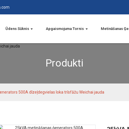
n.com
Ūdens Sūknis
Apgaismojuma Tornis
Metināšanas Ģe
Produkti
erators 500A dīzeļdegvielas loka trīsfāžu Weichai jauda