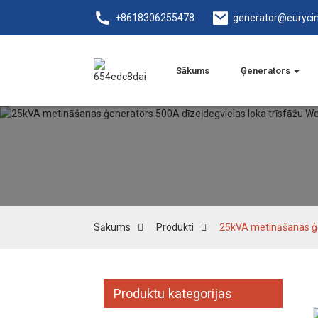
+8618306255478
generator@euryci
Sākums
Ģenerators
Sākums
Produkti
25kVA metināšanas ģen
Produktu kategorijas