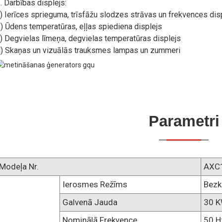
. Darbības displejs:
) Ierīces sprieguma, trīsfāžu slodzes strāvas un frekvences dis
) Ūdens temperatūras, eļļas spiediena displejs
) Degvielas līmeņa, degvielas temperatūras displejs
) Skaņas un vizuālās trauksmes lampas un zummeri
Parametri
Modeļa Nr.
AXC
Ierosmes Režīms
Bezk
Galvenā Jauda
30 
Nominālā Frekvence
50 H