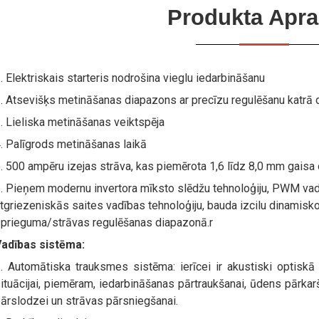
Produkta Apra
. Elektriskais starteris nodrošina vieglu iedarbināšanu
. Atsevišķs metināšanas diapazons ar precīzu regulēšanu katrā
. Lieliska metināšanas veiktspēja
. Palīgrods metināšanas laikā
. 500 ampēru izejas strāva, kas piemērota 1,6 līdz 8,0 mm gaisa 
. Pieņem modernu invertora mīksto slēdžu tehnoloģiju, PWM vad
tgriezeniskās saites vadības tehnoloģiju, bauda izcilu dinamisko
prieguma/strāvas regulēšanas diapazonā.r
adības sistēma:
. Automātiska trauksmes sistēma: ierīcei ir akustiski optiskā
ituācijai, piemēram, iedarbināšanas pārtraukšanai, ūdens pārkar
ārslodzei un strāvas pārsniegšanai.