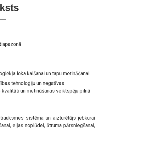
ksts
 diapazonā
oglekļa loka kalšanai un tapu metināšanai
ības tehnoloģiju un negatīvas
 kvalitāti un metināšanas veiktspēju pilnā
 trauksmes sistēma un aizturētājs jebkurai
šanai, eļļas noplūdei, ātruma pārsniegšanai,