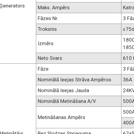
Ģenerators
Maks. Ampērs
Katr
Fāzes Nr.
3 Fā
Troksnis
≤75
1800
Izmērs
1850
Neto Svars
610 
Fāze
3 Fā
Nominālā Ieejas Strāva Ampēros
36A
Nominālā Ieejas Jauda
24K
Nominālā Metināšana A/V
500
500
Metināšanas Ampērs
400
Metinātājs
Bez Slodzes Sprieguma
67±5