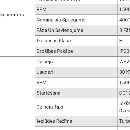
RPM
1500
Ģenerators
Nominālais Spriegums
400 
Fāze Un Savienojums
3 Fā
Izolācijas Klase
H
Drošības Pakāpe
IP23
Dzinējs
WP2
Jauda/h
30 
RPM
1500
Startēšana
DC12
Iekš
Dzinēja Tips
Dzes
Ieplūdes Režīms
Turb