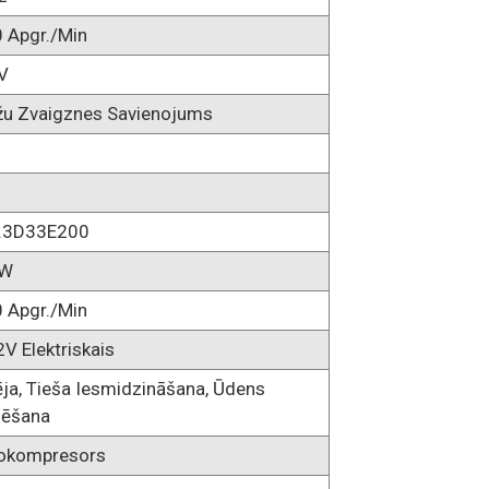
 Apgr./min
V
žu Zvaigznes Savienojums
.3D33E200
KW
 Apgr./min
V Elektriskais
ēja, Tieša Iesmidzināšana, Ūdens
ēšana
okompresors