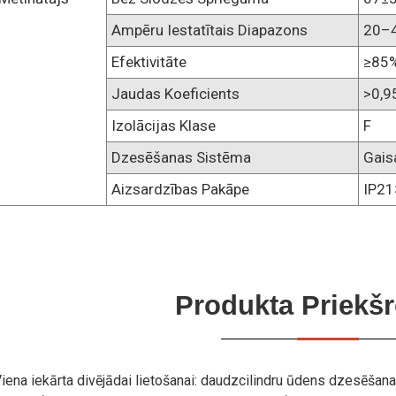
Ampēru Iestatītais Diapazons
20–
Efektivitāte
≥85
Jaudas Koeficients
>0,9
Izolācijas Klase
F
Dzesēšanas Sistēma
Gais
Aizsardzības Pakāpe
IP21
Produkta Priekš
iena iekārta divējādai lietošanai: daudzcilindru ūdens dzesēša