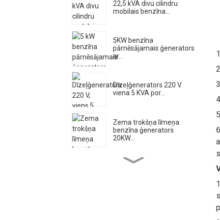
22,5 kVA divu cilindru
mobilais benzīna...
5KW benzīna
pārnēsājamais ģenerators
1
ar...
2
3
Dīzeļģenerators 220 V
viena 5 KVA por...
4
5
Zema trokšņa līmeņa
6
benzīna ģenerators
20KW...
a
s
Augstas plūsmas
V
dīzeļdzinēja ūdens sū...
1
s
p
500A kluss dīzeļdegvielas
metināšanas ģenerators...