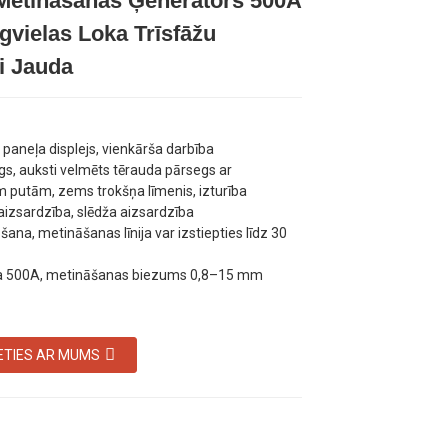
Metināšanas Ģenerators 500A
Loading...
Loading...
Loading...
Loading...
gvielas Loka Trīsfāžu
i Jauda
paneļa displejs, vienkārša darbība
īgs, auksti velmēts tērauda pārsegs ar
m putām, zems trokšņa līmenis, izturība
aizsardzība, slēdža aizsardzība
ana, metināšanas līnija var izstiepties līdz 30
va 500A, metināšanas biezums 0,8–15 mm
ETIES AR MUMS