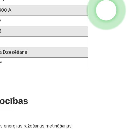
400 A
%
5
a Dzesēšana
S
rocības
nas enerģijas ražošanas metināšanas