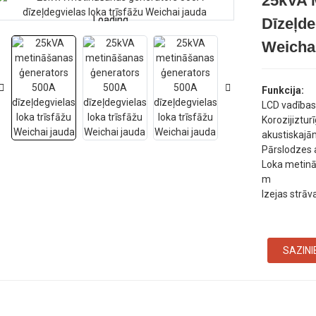
25kVA 
Loading...
Loading...
Dīzeļde
Weicha
Funkcija:
LCD vadības 
Korozijiztur
akustiskajā
Pārslodzes 
Loka metināš
m
Izejas strā
SAZINI