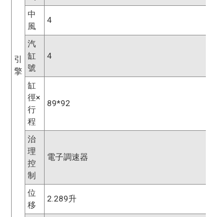
中
4
風
汽
缸
4
引
號
擎
缸
徑×
89*92
行
程
治
理
電子調速器
控
制
位
2.289升
移