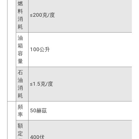
燃
料
≤200克/度
消
耗
油
箱
100公升
容
量
石
油
≤1.5克/度
消
耗
頻
50赫茲
率
額
定
400伏