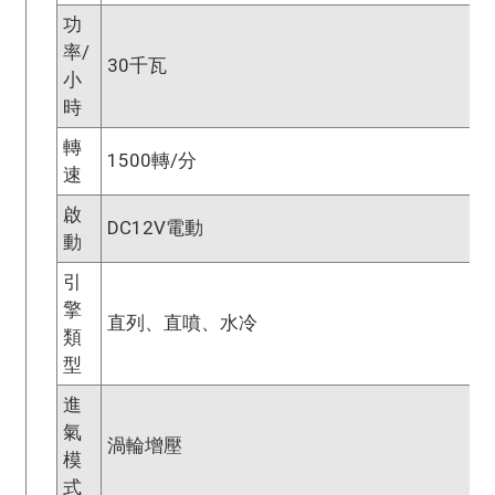
功
率/
30千瓦
小
時
轉
1500轉/分
速
啟
DC12V電動
動
引
擎
直列、直噴、水冷
類
型
進
氣
渦輪增壓
模
式