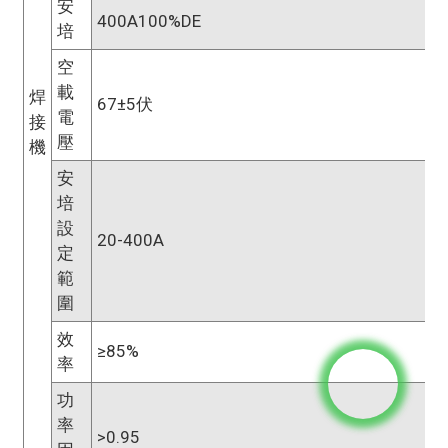
安
400A100%DE
培
空
載
焊
67±5伏
電
接
壓
機
安
培
設
20-400A
定
範
圍
效
≥85%
率
功
率
>0.95