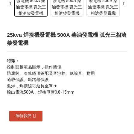
25kva 焊接機發電機 500A 柴油發電機 弧光三相滄
柴發電機
特徵：
控制面板液晶顯示，操作簡便
防腐蝕、冷軋鋼頂篷配吸音泡棉、低噪音、耐用
過載保護、斷路器保護
弧焊，焊接線可延長至30m
輸出電流500A，焊接厚度0.8-15mm
聯絡我們