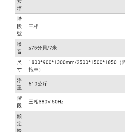
安
培
階
段
三相
號
噪
≤75分貝/7米
音
尺
1800*900*1300mm/2500*1500*1850（附
寸
拖車）
淨
610公斤
重
階
三相380V 50Hz
段
額
定
輸