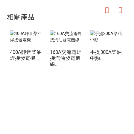
相關產品
400A靜音柴油
160A交流電焊
手提300A柴油
焊接發電機...
接汽油發電機
中頻...
線...
端
詢價單
如需了解我們的產品或價格表，請留下您的電子郵件，我們將在 24 小
時內與您聯繫。