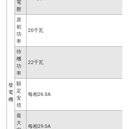
電
壓
原
初
20千瓦
功
率
待
機
22千瓦
功
率
額
發
定
電
每相26.0A
安
機
培
最
大
每相29.0A