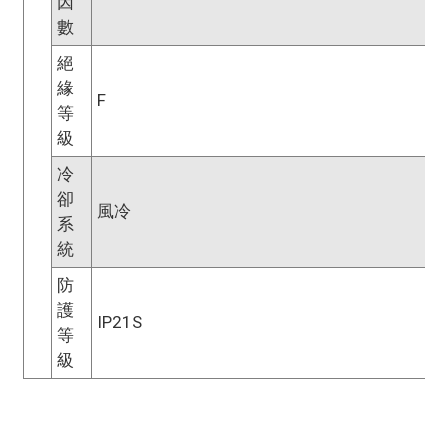
因
數
絕
緣
F
等
級
冷
卻
風冷
系
統
防
護
IP21S
等
級