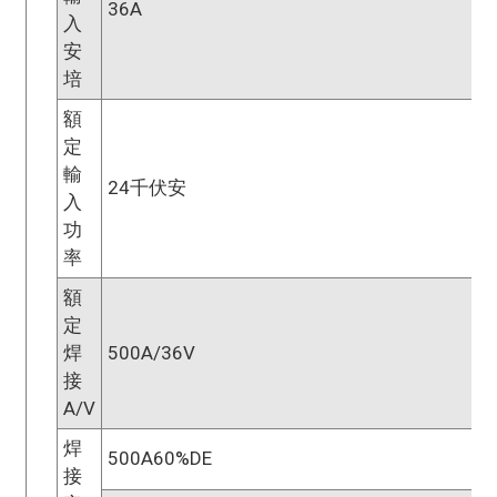
36A
入
安
培
額
定
輸
24千伏安
入
功
率
額
定
焊
500A/36V
接
A/V
焊
500A60%DE
接