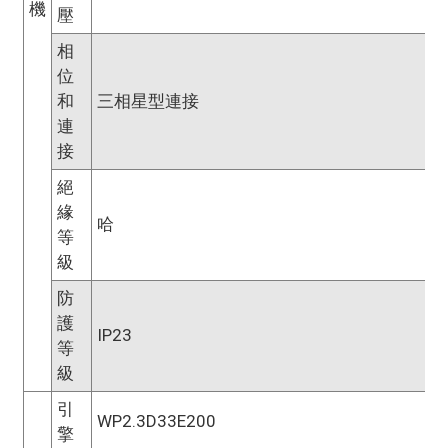
機
壓
相
位
和
三相星型連接
連
接
絕
緣
哈
等
級
防
護
IP23
等
級
引
WP2.3D33E200
擎