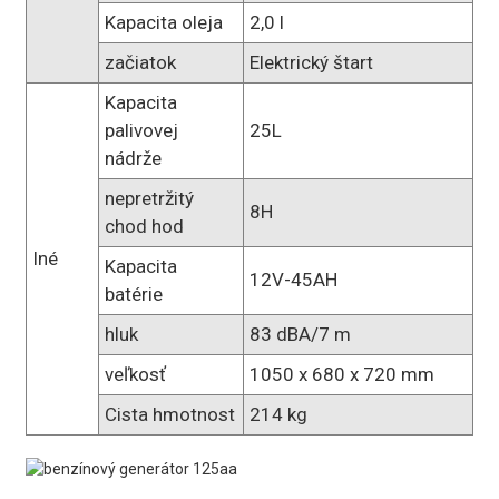
Kapacita oleja
2,0 l
začiatok
Elektrický štart
Kapacita
palivovej
25L
nádrže
nepretržitý
8H
chod hod
Iné
Kapacita
12V-45AH
batérie
hluk
83 dBA/7 m
veľkosť
1050 x 680 x 720 mm
Cista hmotnost
214 kg