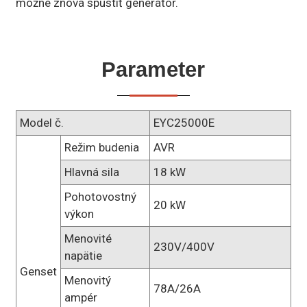
možné znova spustiť generátor.
Parameter
Model č.
EYC25000E
Režim budenia
AVR
Hlavná sila
18 kW
Pohotovostný
20 kW
výkon
Menovité
230V/400V
napätie
Genset
Menovitý
78A/26A
ampér