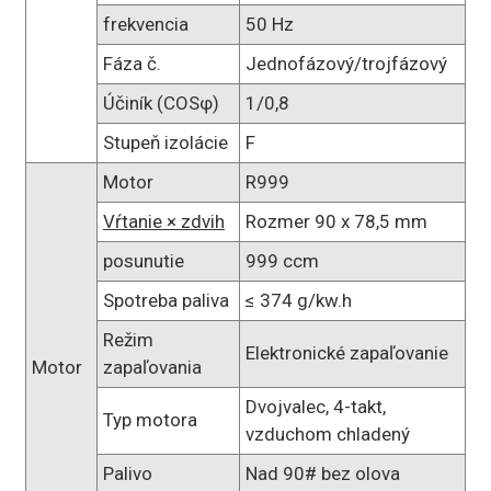
frekvencia
50 Hz
Fáza č.
Jednofázový/trojfázový
Účiník (COSφ)
1/0,8
Stupeň izolácie
F
Motor
R999
Vŕtanie × zdvih
Rozmer 90 x 78,5 mm
posunutie
999 ccm
Spotreba paliva
≤ 374 g/kw.h
Režim
Elektronické zapaľovanie
Motor
zapaľovania
Dvojvalec, 4-takt,
Typ motora
vzduchom chladený
Palivo
Nad 90# bez olova