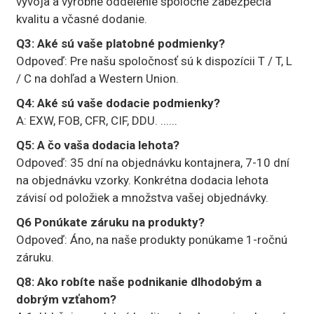
vývoja a výrobné oddelenie spoločne zabezpečia
kvalitu a včasné dodanie.
Q3: Aké sú vaše platobné podmienky?
Odpoveď: Pre našu spoločnosť sú k dispozícii T / T, L
/ C na dohľad a Western Union.
Q4: Aké sú vaše dodacie podmienky?
A: EXW, FOB, CFR, CIF, DDU. ......
Q5: A čo vaša dodacia lehota?
Odpoveď: 35 dní na objednávku kontajnera, 7-10 dní
na objednávku vzorky. Konkrétna dodacia lehota
závisí od položiek a množstva vašej objednávky.
Q6 Ponúkate záruku na produkty?
Odpoveď: Áno, na naše produkty ponúkame 1-ročnú
záruku.
Q8: Ako robíte naše podnikanie dlhodobým a
dobrým vzťahom?