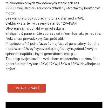
telekomunikačných základňových staniciach atď
999CC dvojvalcový vzduchom chladený štvortaktný benzínový
motor;
Bezkomutátorový budiaci motor z čistej medi s AVE
Elektrický štartér, vybavený batériou 12V-45AN;
Otvorený rám s pohyblivými kolieskami;
Inteligentný panel môže zobrazovať informácie, ako je napätie,
frekvencia, prevádzkový čas, prúd atď.;
Prispôsobiteľné jednofázové / trojfázové generátory rôzneho
napätia a môžu byť vybavené aj trojfázovým, jednofázovým
spínaním napätia a inými generátormi energie;
Tento typ dvojvalcového vzduchom chladeného benzínového
generátora má výkon 10KW, 12KW, 15KW a 18KW. Neváhajte sa
opýtať.
KONTAKTUJ NÁS