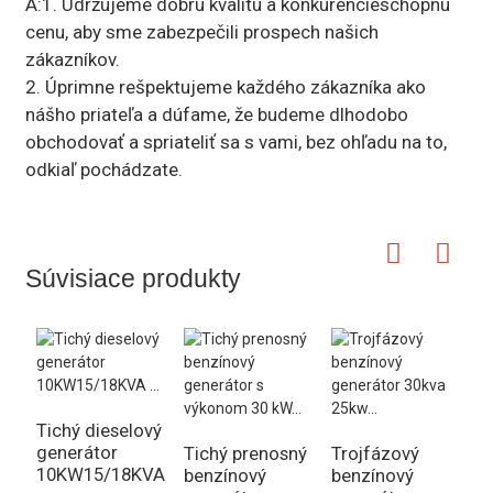
A:1. Udržujeme dobrú kvalitu a konkurencieschopnú
cenu, aby sme zabezpečili prospech našich
zákazníkov.
2. Úprimne rešpektujeme každého zákazníka ako
nášho priateľa a dúfame, že budeme dlhodobo
obchodovať a spriateliť sa s vami, bez ohľadu na to,
odkiaľ pochádzate.
Súvisiace produkty
Tichý dieselový
generátor
Tichý prenosný
Trojfázový
10KW15/18KVA
benzínový
benzínový
3