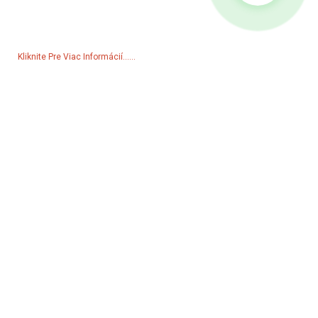
V prípade otázok ohľadom našich produktov alebo cenníka nám,
prosím, zanechajte svoj e-mail a my sa s vami spojíme do 24 hodín.
Kliknite Pre Viac Informácií......
Produkty
Generátor
Vodné čerpadlo
Osvetľovacia veža
Zvárací generátor
Doplnok
Sociálne Médiá
Facebook
YouTube