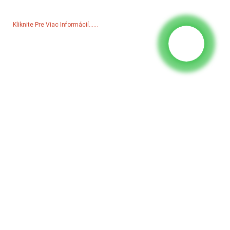
prosím, zanechajte svoj e-mail a my sa s vami spojíme do 24 hodín.
Kliknite Pre Viac Informácií......
Produkty
Generátor
Vodné čerpadlo
Osvetľovacia veža
Zvárací generátor
Doplnok
Sociálne Médiá
Facebook
YouTube
Kontaktujte Nás