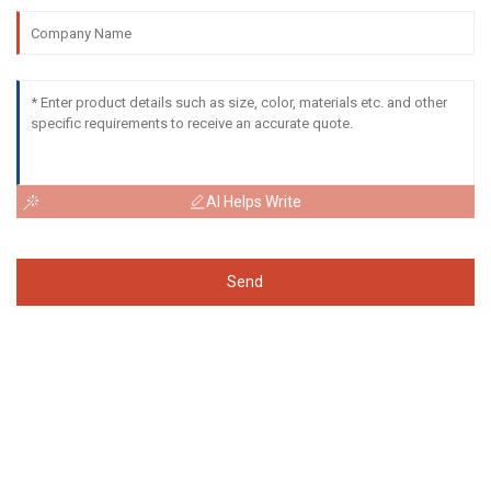
AI Helps Write
Send
Dopyt Na Cenník
V prípade otázok ohľadom našich produktov alebo cenníka nám,