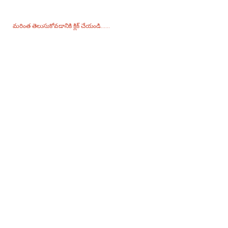
ఇమెయిల్‌ను మాకు పంపండి మరియు మేము 24 గంటల్లోగా సంప్రదిస్తాము.
మరింత తెలుసుకోవడానికి క్లిక్ చేయండి......
ఉత్పత్తులు
జనరేటర్
నీటి పంపు
లైటింగ్ టవర్
వెల్డింగ్ జనరేటర్
అనుబంధం
సోషల్ మీడియా
ఫేస్బుక్
యూట్యూబ్
మమ్మల్ని సంప్రదించండి