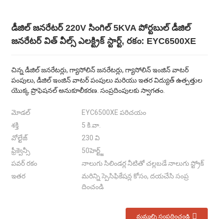
డీజిల్ జనరేటర్ 220V సింగిల్ 5KVA పోర్టబుల్ డీజిల్
జనరేటర్ విత్ వీల్స్ ఎలక్ట్రిక్ స్టార్ట్, రకం: EYC6500XE
చిన్న డీజిల్ జనరేటర్లు, గ్యాసోలిన్ జనరేటర్లు, గ్యాసోలిన్ ఇంజిన్ వాటర్
పంపులు, డీజిల్ ఇంజిన్ వాటర్ పంపులు మరియు ఇతర విద్యుత్ ఉత్పత్తుల
యొక్క ప్రొఫెషనల్ అనుకూలీకరణ. సంప్రదింపులకు స్వాగతం.
మోడల్
EYC6500XE పరిచయం
శక్తి
5 కి.వా.
వోల్టేజ్
230 వి
ఫ్రీక్వెన్సీ
50హెర్ట్జ్
పవర్ రకం
నాలుగు సిలిండర్ల నీటితో చల్లబడే నాలుగు స్ట్రోక్
ఇతర
మరిన్ని స్పెసిఫికేషన్ల కోసం, దయచేసి సంప్ర
దించండి
మమ్మల్ని సంప్రదించండి