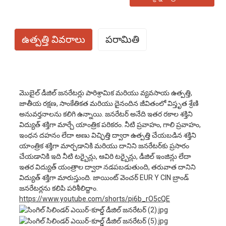
ఉత్పత్తి వివరాలు
పరామితి
మోడల్ నం.
EYC6500XE పరిచయం
మొబైల్ డీజిల్ జనరేటర్లు పారిశ్రామిక మరియు వ్యవసాయ ఉత్పత్తి,
ఉత్తేజిత మోడ్
ఎవిఆర్
జాతీయ రక్షణ, సాంకేతికత మరియు దైనందిన జీవితంలో విస్తృత శ్రేణి
అనువర్తనాలను కలిగి ఉన్నాయి. జనరేటర్ అనేది ఇతర రకాల శక్తిని
ప్రధాన శక్తి
5.0 కి.వా.
విద్యుత్ శక్తిగా మార్చే యాంత్రిక పరికరం. నీటి ప్రవాహం, గాలి ప్రవాహం,
స్టాండ్‌బై పవర్
5.5 కి.వా.
ఇంధన దహనం లేదా అణు విచ్ఛిత్తి ద్వారా ఉత్పత్తి చేయబడిన శక్తిని
యాంత్రిక శక్తిగా మార్చడానికి మరియు దానిని జనరేటర్‌కు ప్రసారం
రేట్ చేయబడిన వోల్టేజ్
230 వి
చేయడానికి ఇది నీటి టర్బైన్లు, ఆవిరి టర్బైన్లు, డీజిల్ ఇంజిన్లు లేదా
జనరేటర్
రేట్ చేయబడిన ఆంపియర్
21.7ఎ
ఇతర విద్యుత్ యంత్రాల ద్వారా నడపబడుతుంది, తరువాత దానిని
విద్యుత్ శక్తిగా మారుస్తుంది. జాయింట్ వెంచర్ EUR Y CIN బ్రాండ్
ఫ్రీక్వెన్సీ
50 హెర్ట్జ్
జనరేటర్లను కలిపి పరిశీలిద్దాం.
దశ నం.
సింగిల్ ఫేజ్
https://www.youtube.com/shorts/pi6b_rO5cQE
శక్తి కారకం (COSφ)
1. 1.