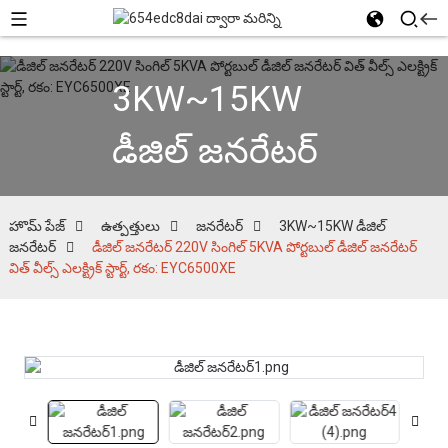
3KW~15KW
డీజిల్ జనరేటర్
హొమ్ పేజ్
ఉత్పత్తులు
జనరేటర్
3KW~15KW డీజిల్
జనరేటర్
డీజిల్ జనరేటర్ 220V సింగిల్ 5KVA పోర్టబుల్ డీజిల్ జనరేటర్
విత్ వీల్స్ ఎలక్ట్రిక్ స్టార్ట్, రకం: EYC6500XE