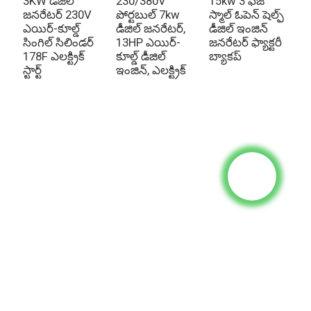
ఉ
3KW డీజిల్
230/380V
15kw 3 ఫేజ్
మొ
జనరేటర్ 230V
పోర్టబుల్ 7kw
స్మాల్ ఓపెన్ షెల్ఫ్
పరిమాణం
700*490*610మి.మీ
8
ఎయిర్-కూల్డ్
డీజిల్ జనరేటర్,
డీజిల్ ఇంజిన్
జ
సింగిల్ సిలిండర్
13HP ఎయిర్-
జనరేటర్ ఫ్యాక్టరీ
నికర బరువు
101 కిలోలు
178F ఎలక్ట్రిక్
కూల్డ్ డీజిల్
బ్యాకప్
స్టార్ట్
ఇంజిన్, ఎలక్ట్రిక్
ధరల జాబితా కోసం విచారణ
మా ఉత్పత్తులు లేదా ధరల జాబితా గురించి విచారణల కోసం, దయచేసి మీ