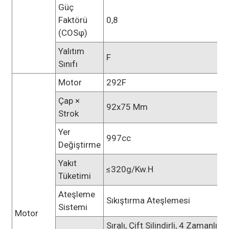
Güç
Faktörü
0,8
(COSφ)
Yalıtım
F
Sınıfı
Motor
292F
Çap ×
92x75 Mm
Strok
Yer
997cc
Değiştirme
Yakıt
≤320g/kw.h
Tüketimi
Ateşleme
Sıkıştırma Ateşlemesi
Sistemi
Motor
Sıralı, Çift Silindirli, 4 Zamanlı,