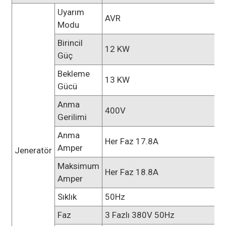
Uyarım
AVR
Modu
Birincil
12 KW
Güç
Bekleme
13 KW
Gücü
Anma
400V
Gerilimi
Anma
Her Faz 17.8A
Amper
Jeneratör
Maksimum
Her Faz 18.8A
Amper
Sıklık
50Hz
Faz
3 Fazlı 380V 50Hz