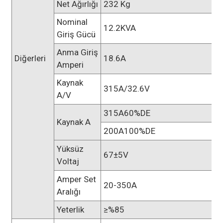
Net Ağırlığı
232 Kg
Nominal
12.2KVA
Giriş Gücü
Anma Giriş
Diğerleri
18.6A
Amperi
Kaynak
315A/32.6V
A/V
315A60%DE
Kaynak A
200A100%DE
Yüksüz
67±5V
Voltaj
Amper Set
20-350A
Aralığı
Yeterlik
≥%85