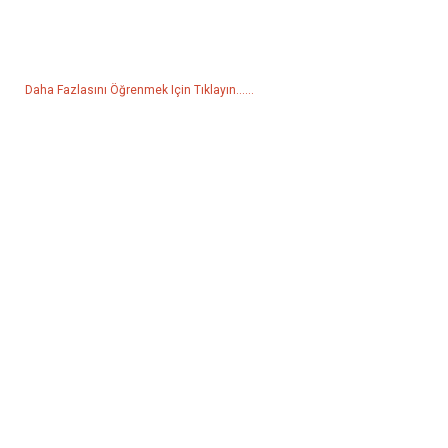
Ürünlerimiz veya fiyat listemiz hakkında sorularınız için lütfen e-
postanızı bize bırakın, 24 saat içinde sizinle iletişime geçeceğiz.
Daha Fazlasını Öğrenmek Için Tıklayın......
Ürünler
Jeneratör
Su Pompası
Aydınlatma Kulesi
Kaynak jeneratörü
Aksesuar
Sosyal Medya
Facebook
YouTube