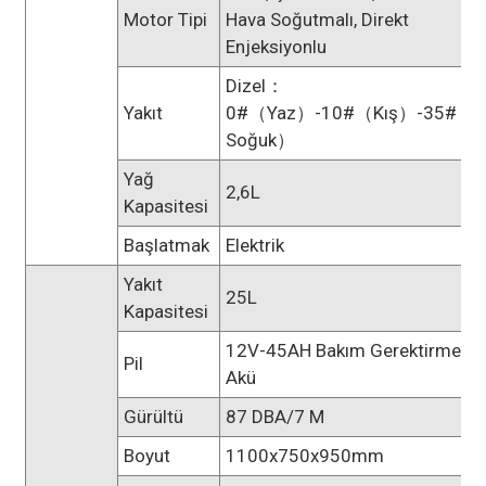
Motor Tipi
Hava Soğutmalı, Direkt
Enjeksiyonlu
Dizel：
Yakıt
0#（yaz）-10#（kış）-35#（ç
Soğuk）
Yağ
2,6L
Kapasitesi
Başlatmak
Elektrik
Yakıt
25L
Kapasitesi
12V-45AH Bakım Gerektirmeye
Pil
Akü
Gürültü
87 DBA/7 M
Boyut
1100x750x950mm