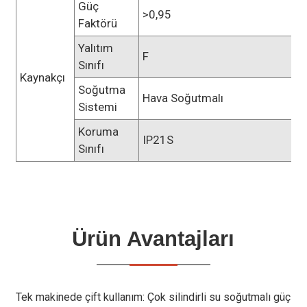
Güç
>0,95
Faktörü
Yalıtım
F
Sınıfı
Kaynakçı
Soğutma
Hava Soğutmalı
Sistemi
Koruma
IP21S
Sınıfı
Ürün Avantajları
Tek makinede çift kullanım: Çok silindirli su soğutmalı güç