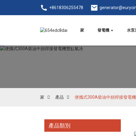
+8618306255478
generator@euryci
家
發電機
水泵
家
產品
便攜式300A柴油中頻焊接發電
產品類別