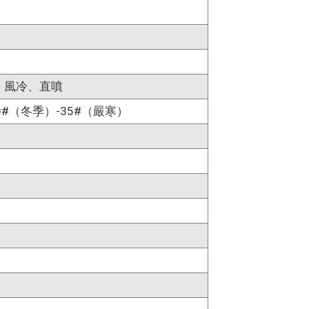
、風冷、直噴
0#（冬季）-35#（嚴寒）