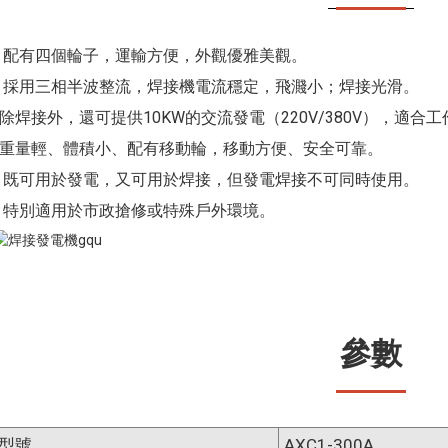
* 配有四個輪子，運輸方便，外觀優雅美觀。
* 採用三相半波整流，焊接機電流穩定，飛濺小；焊接光滑。
*除焊接外，還可提供10KW的交流發電（220V/380V），適
*重量輕、體積小、配有移動輪，移動方便、安全可靠。
* 既可用於發電，又可用於焊接，但發電焊接不可同時使用。
* 特別適用於市政搶修或特殊戶外環境。
參數
型號
AXC1-300A