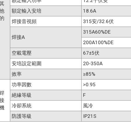
額定輸入功率
12.2千伏安
其
他
額定輸入安培
18.6A
的
焊接音視頻
315安/32.6伏
315A60%DE
焊接A
200A100%DE
空載電壓
67±5伏
安培設定範圍
20-350A
效率
≥85%
功率因數
>0.95
焊
絕緣等級
F
接
冷卻系統
風冷
機
防護等級
IP21S