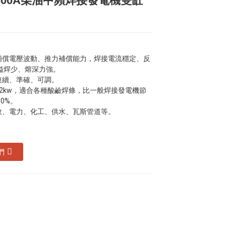
300A柴油中頻焊接發電機雙缸
Loading...
Loading...
Loading...
Loading...
動補償電壓波動、推力補償能力，焊接電流穩定、反
溢焊少、熔深力強。
流連續、準確、可調。
12kw，適合各種酸鹼焊條，比一般焊接發電機節
0%。
市政、電力、化工、供水、瓦斯管道等。
們