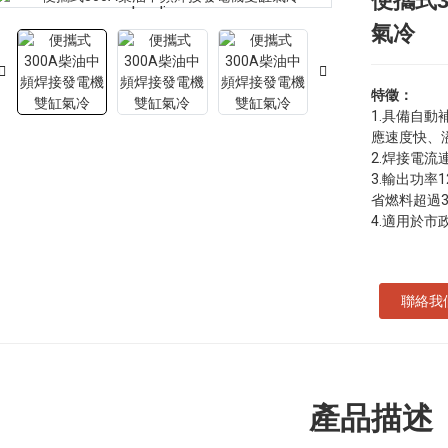
便攜式
Loading...
Loading...
氣冷
特徵：
1.具備自
應速度快、
2.焊接電
3.輸出功率
省燃料超過3
4.適用於
聯絡我
產品描述