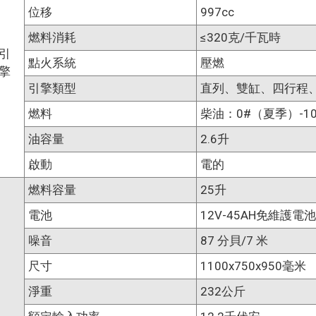
位移
997cc
燃料消耗
≤320克/千瓦時
引
點火系統
壓燃
擎
引擎類型
直列、雙缸、四行程
燃料
柴油：0#（夏季）-1
油容量
2.6升
啟動
電的
燃料容量
25升
電池
12V-45AH免維護電池
噪音
87 分貝/7 米
尺寸
1100x750x950毫米
淨重
232公斤