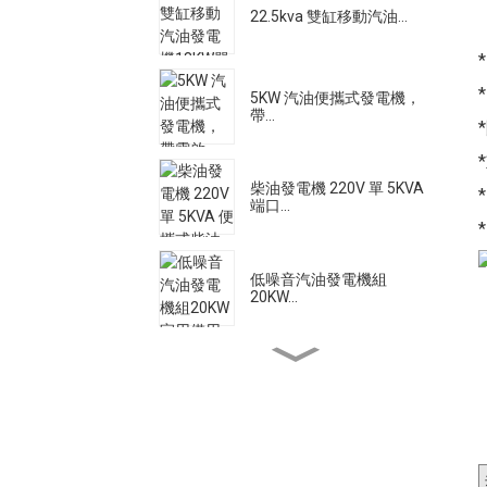
22.5kva 雙缸移動汽油...
5KW 汽油便攜式發電機，
帶...
柴油發電機 220V 單 5KVA
端口...
低噪音汽油發電機組
20KW...
大流量柴油機水泵電機
500A 靜音柴油焊接發電
機...