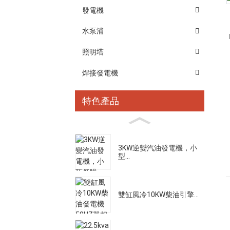
發電機
水泵浦
照明塔
焊接發電機
特色產品
3KW逆變汽油發電機，小
型...
雙缸風冷10KW柴油引擎...