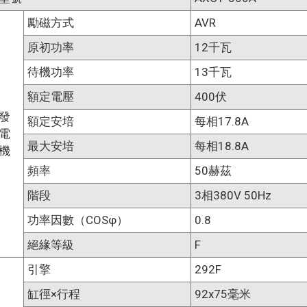
勵磁方式
AVR
原初功率
12千瓦
待機功率
13千瓦
額定電壓
400伏
發
額定安培
每相17.8A
電
最大安培
每相18.8A
機
頻率
50赫茲
階段
3相380V 50Hz
功率因數（COSφ）
0.8
絕緣等級
F
引擎
292F
缸徑×行程
92x75毫米