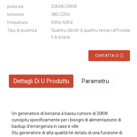
putenza
25KVA/20KW
tensione
380/220V
frequenza
50Hz/60Hz
Tipu di putenza
Quattru cilindri à quattru tempi raffredda
ti à acqua
CUNTATTA CI
Dettagli Di U Produttu
Parametru
N° di mudellu
EYC25000W
Un generatore di benzina à bassu rumore di 20KW
Modu d'eccitazione
AVR
cuncipitu specificamente per i bisogni di alimentazione di
backup d'emergenza in case è ville.
A putenza primaria
18 kW
Stu generatore di alta qualità hè dotatu di una funzione di
A putenza di standby
20 kW