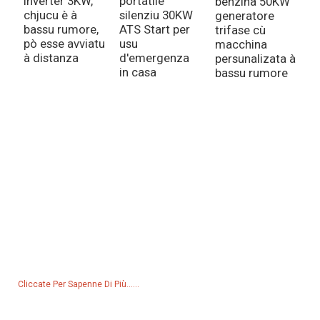
inverter 3KW,
portatile
benzina 50KW
G
chjucu è à
silenziu 30KW
generatore
b
bassu rumore,
ATS Start per
trifase cù
s
pò esse avviatu
usu
macchina
k
à distanza
d'emergenza
persunalizata à
r
in casa
bassu rumore
a
q
c
e
Richiesta Per A Lista Di Prezzi
Per dumande nantu à i nostri prudutti o a lista di prezzi, lasciate u
vostru email è vi cuntatteremu in 24 ore.
Cliccate Per Sapenne Di Più......