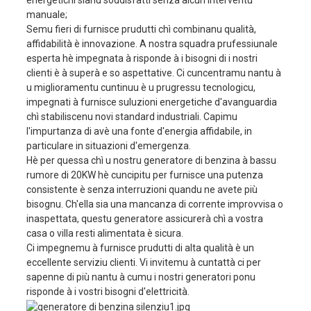
energetichi sianu soddisfatti senza alcun interventu
manuale;
Capacità di l'oliu
3.0L
Semu fieri di furnisce prudutti chì combinanu qualità,
abbrivu
Avviamentu elettricu
affidabilità è innovazione. A nostra squadra prufessiunale
esperta hè impegnata à risponde à i bisogni di i nostri
Capacità di u serbatu di
25L
clienti è à superà e so aspettative. Ci cuncentramu nantu à
carburante
u miglioramentu cuntinuu è u prugressu tecnologicu,
ore di funziunamentu
impegnati à furnisce suluzioni energetiche d'avanguardia
8 ore
continuu
chì stabiliscenu novi standard industriali. Capimu
altru
l'impurtanza di avè una fonte d'energia affidabile, in
Capacità di a batteria
12V45AH
particulare in situazioni d'emergenza.
rumore
80dBA/7m
Hè per quessa chì u nostru generatore di benzina à bassu
rumore di 20KW hè cuncipitu per furnisce una putenza
taglia
1160x725x850mm
consistente è senza interruzioni quandu ne avete più
Pesu nettu
298 chilò
bisognu. Ch'ella sia una mancanza di corrente improvvisa o
inaspettata, questu generatore assicurerà chì a vostra
casa o villa resti alimentata è sicura.
Ci impegnemu à furnisce prudutti di alta qualità è un
eccellente serviziu clienti. Vi invitemu à cuntattà ci per
sapenne di più nantu à cumu i nostri generatori ponu
risponde à i vostri bisogni d'elettricità.