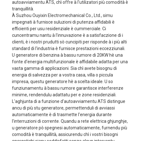
autoavviamentu ATS, chì offre à l'utilizatori più comodità è
tranquillità.
Tensione nominale
230V/400V
À Suzhou Ouyixin Electromechanical Co., Ltd., simu
generatore
Ampere nominale
78A/26A
impegnati à furnisce suluzioni di putenza affidabili è
efficienti per usu residenziale è cummerciale. Ci
frequenza
50Hz
cuncentramu nantu à l'innuvazione è a satisfaczione di i
N° di Fase
Monofase / Trifase
clienti, è i nostri prudutti sò cuncipiti per risponde à i più alti
standard di l'industria è furnisce prestazioni eccezziunali.
Fattore di putenza (COSφ)
1/0,8
U generatore di benzina à bassu rumore di 20KW hè una
Gradu d'isolamentu
F
fonte d'energia multifunzionale è affidabile adatta per una
vasta gamma di applicazioni. Sia chì avete bisognu di
Motore
465F1
energia di salvezza per a vostra casa, villa o piccula
Alesaggio × corsa
65x78mm
impresa, questu generatore hè a scelta ideale. U so
funziunamentu à bassu rumore garantisce interferenze
spustamentu
1050cc
minime, rendendulu adattatu per e zone residenziali.
Cunsumu di carburante
≤374g/kw.h
L'aghjunta di a funzione d'autoavviamentu ATS distingue
ancu di più stu generatore, permettenduli di avviassi
Modu d'accensione
Accensione elettronic
mutore
automaticamente è di trasmette l'energia durante
in linea, quattru cilindr
l'interruzioni di corrente. Quandu a rete elettrica ghjunghje,
Tipu di mutore
tempi, raffreddato à 
u generatore pò spegnesi automaticamente, furnendu più
comodità è tranquillità, assicurendu chì i vostri bisogni
Carburante
Sopra à 90 # senza p