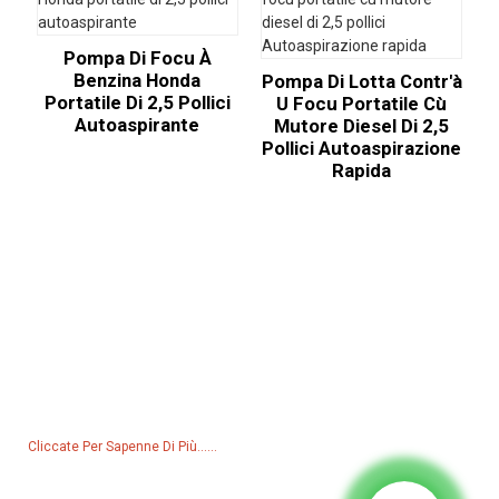
Pompa Di Focu À
Benzina Honda
Pompa Di Lotta Contr'à
Portatile Di 2,5 Pollici
U Focu Portatile Cù
Autoaspirante
Mutore Diesel Di 2,5
Pollici Autoaspirazione
Rapida
Richiesta Per A Lista Di Prezzi
Per dumande nantu à i nostri prudutti o a lista di prezzi, lasciate u
vostru email è vi cuntatteremu in 24 ore.
Cliccate Per Sapenne Di Più......