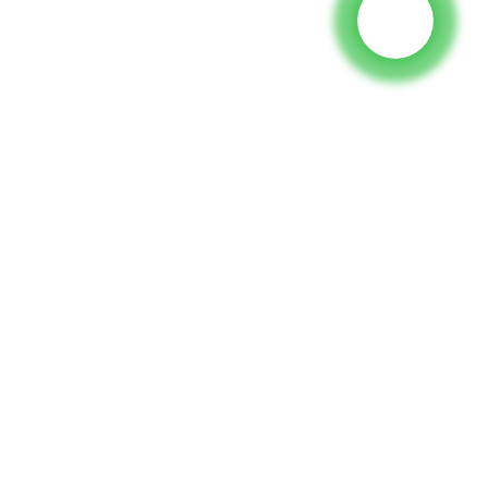
Prudutti
Generatore
Pompa d'acqua
Torre d'illuminazione
Generatore di saldatura
Accessoriu
I Media Suciali
Facebook
YouTube
Cuntatta Ci
Gruppu 18, Lubei Village, Lili Town, Wujiang District, Suzhou City,
Jiangsu Province, China
generator@eurycin.com
+8618306255478