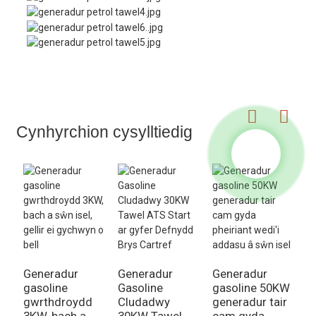
Cynhyrchion cysylltiedig
Generadur
Generadur
Generadur
G
gasoline
Gasoline
gasoline 50KW
g
gwrthdroydd
Cludadwy
generadur tair
2