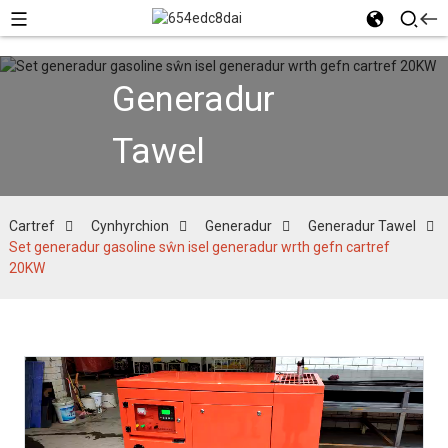
Generadur
Tawel
Cartref
Cynhyrchion
Generadur
Generadur Tawel
Set generadur gasoline sŵn isel generadur wrth gefn cartref
20KW