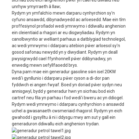
sicrhau bod eich anghenion pŵer yn cael eu diwallu heb
unrhyw ymyrraeth â llaw;
Capasiti olew
3.0L
Rydym yn ymfalchïo mewn darparu cynhyrchion sy'n
cychwyn
Cychwyn trydan
cyfuno ansawdd, dibynadwyedd ac arloesedd. Mae ein tîm
proffesiynol profiadol wedi ymrwymo i ddiwallu anghenion
Capasiti tanc tanwydd
25L
ein cleientiaid a rhagori ar eu disgwyliadau. Rydym yn
oriau rhedeg parhaus
8H
canolbwyntio ar welliant parhaus a datblygiad technolegol,
ac wedi ymrwymo i ddarparu atebion pŵer arloesol sy'n
Capasiti batri
12V45AH
arall
gosod safonau newydd yn y diwydiant. Rydym yn deall
sŵn
80dBA/7m
pwysigrwydd cael ffynhonnell pŵer ddibynadwy, yn
enwedig mewn sefyllfaoedd brys.
maint
1160x725x850mm
Dyna pam mae ein generadur gasoline sŵn isel 20KW
Pwysau net
298kg
wedi'i gynllunio i ddarparu pŵer cyson a di-dor pan
fyddwch ei angen fwyaf. Boed yn doriad pŵer sydyn neu
annisgwyl, bydd y generadur hwn yn sicrhau bod eich
cartref neu fila yn parhau i fod wedi'i bweru ac yn ddiogel.
Rydym wedi ymrwymo i ddarparu cynhyrchion o ansawdd
uchel a gwasanaeth cwsmeriaid rhagorol. Rydym yn eich
gwahodd i gysylltu â ni i ddysgu mwy am sut y gall ein
generaduron ddiwallu eich anghenion trydan.