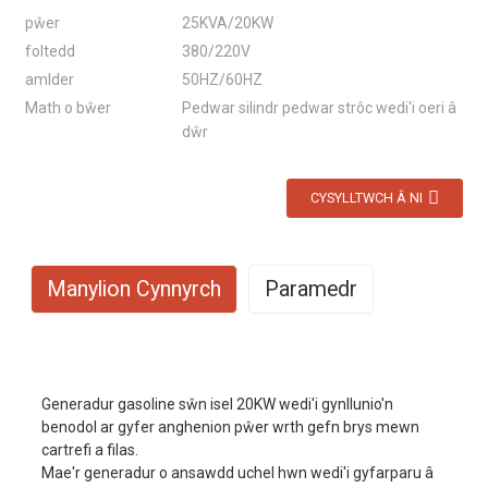
pŵer
25KVA/20KW
foltedd
380/220V
amlder
50HZ/60HZ
Math o bŵer
Pedwar silindr pedwar strôc wedi'i oeri â
dŵr
CYSYLLTWCH Â NI
Manylion Cynnyrch
Paramedr
Rhif Model
EYC25000W
Generadur gasoline sŵn isel 20KW wedi'i gynllunio'n
Modd cyffroi
AVR
benodol ar gyfer anghenion pŵer wrth gefn brys mewn
cartrefi a filas.
Y prif bŵer
18KW
Mae'r generadur o ansawdd uchel hwn wedi'i gyfarparu â
Y pŵer wrth gefn
20KW