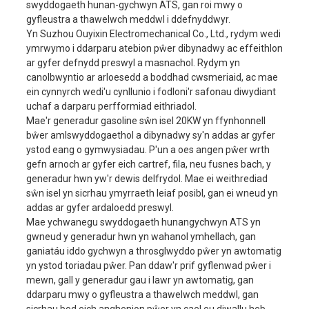
swyddogaeth hunan-gychwyn ATS, gan roi mwy o
gyfleustra a thawelwch meddwl i ddefnyddwyr.
Foltedd graddedig
230V/400V
Yn Suzhou Ouyixin Electromechanical Co., Ltd., rydym wedi
generadur
Ampere graddedig
78A/26A
ymrwymo i ddarparu atebion pŵer dibynadwy ac effeithlon
ar gyfer defnydd preswyl a masnachol. Rydym yn
amlder
50HZ
canolbwyntio ar arloesedd a boddhad cwsmeriaid, ac mae
Cyfnod Rhif
Un cam/Tri cham
ein cynnyrch wedi'u cynllunio i fodloni'r safonau diwydiant
uchaf a darparu perfformiad eithriadol.
Ffactor pŵer (COSφ)
1/0.8
Mae'r generadur gasoline sŵn isel 20KW yn ffynhonnell
Gradd inswleiddio
F
bŵer amlswyddogaethol a dibynadwy sy'n addas ar gyfer
ystod eang o gymwysiadau. P'un a oes angen pŵer wrth
Peiriant
465F1
gefn arnoch ar gyfer eich cartref, fila, neu fusnes bach, y
Twll × strôc
65x78mm
generadur hwn yw'r dewis delfrydol. Mae ei weithrediad
sŵn isel yn sicrhau ymyrraeth leiaf posibl, gan ei wneud yn
dadleoliad
1050cc
addas ar gyfer ardaloedd preswyl.
Defnydd tanwydd
≤374g/kw.awr
Mae ychwanegu swyddogaeth hunangychwyn ATS yn
gwneud y generadur hwn yn wahanol ymhellach, gan
Modd tanio
Tanio electronig
injan
ganiatáu iddo gychwyn a throsglwyddo pŵer yn awtomatig
nline, pedwar silindr, 
yn ystod toriadau pŵer. Pan ddaw'r prif gyflenwad pŵer i
Math o beiriant
strôc, wedi'i oeri â dŵr
mewn, gall y generadur gau i lawr yn awtomatig, gan
ddarparu mwy o gyfleustra a thawelwch meddwl, gan
Tanwydd
Uwchlaw 90# heb blw