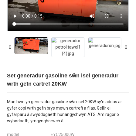
Set generadur gasoline sŵn isel generadur
wrth gefn cartref 20KW
Mae hwn yn generadur gasoline sŵn isel 20KW sy'n addas ar
gyfer copi wrth gefn brys mewn cartrefi a filas. Gellir ei
gyfarparu â swyddogaeth hunangychwyn ATS. Am ragor o
wybodaeth, ymgynghorwch â
model
EYC25000W