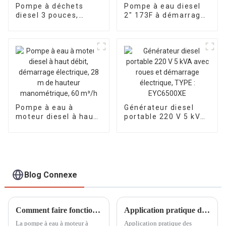
Pompe à déchets
Pompe à eau diesel
diesel 3 pouces,
2″ 173F à démarrage
pompe à eau sale,
manuel, moteur
pompe à eau
diesel monocylindre
chimique diesel en
refroidi par air,
bord de mer
pompe auto-
aspirante
Pompe à eau à
Générateur diesel
moteur diesel à haut
portable 220 V 5 kVA
débit, démarrage
avec roues et
électrique, 28 m de
démarrage
hauteur
électrique, TYPE :
manométrique, 60
EYC6500XE
m³/h
Blog Connexe
Comment faire fonctionner la pompe à eau à moteur à essence auto-amorçante
Application pratique des chariots d'éclairage à levage manuel dans la construction de sites sportifs
La pompe à eau à moteur à
Application pratique des