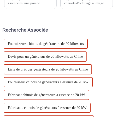
essence est une pompe
chariots d'éclairage à levage
largement utilisée qui peut être
manuel dans la construction de
utilisée dans des domaines tels
sites sportifs En tant qu'élément
que l'irrigation agricole, le
important des sites sportifs, les
drainage urbain, le drainage
systèmes d'éclairage jouent un
d'urgence, etc.
rôle important pour assurer le
Recherche Associée
bon fonctionnement ...
Fournisseurs chinois de générateurs de 20 kilowatts
Devis pour un générateur de 20 kilowatts en Chine
Liste de prix des générateurs de 20 kilowatts en Chine
Fournisseur chinois de générateurs à essence de 20 kW
Fabricant chinois de générateurs à essence de 20 kW
Fabricants chinois de générateurs à essence de 20 kW