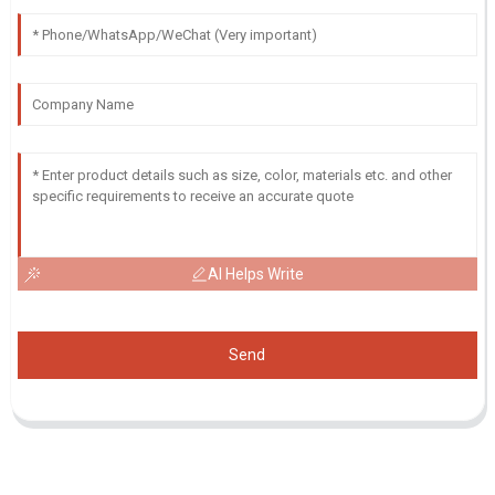
AI Helps Write
Send