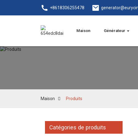
+8618306255478
generator@euryci
Maison
Générateur
Maison
Produits
Catégories de produits