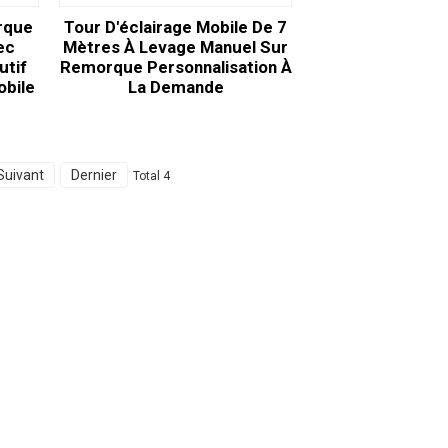
rque
Tour D'éclairage Mobile De 7
ec
Mètres À Levage Manuel Sur
utif
Remorque Personnalisation À
obile
La Demande
Suivant
Dernier
Total 4
Contactez-Nous
Groupe 18, village de Lubei, ville de Lili,
district de Wujiang, ville de Suzhou,
province du Jiangsu, Chine
generator@eurycin.com
+8618306255478