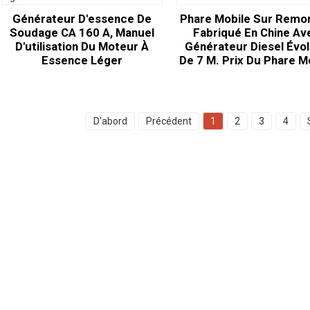
Générateur D'essence De
Phare Mobile Sur Remo
Soudage CA 160 A, Manuel
Fabriqué En Chine Av
D'utilisation Du Moteur À
Générateur Diesel Évol
Essence Léger
De 7 M. Prix Du Phare M
D'abord
Précédent
1
2
3
4
Produits
Réseaux
Sociaux
Générateur
Facebook
Pompe à eau
YouTube
Tour d'éclairage
Générateur de