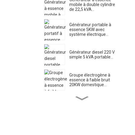
mobile à double cylindre
de 22,5 kVA...
Générateur portable à
essence 5KW avec
système électrique...
Générateur diesel 220 V
simple 5 kVA portable...
Groupe électrogène à
essence à faible bruit
20KW domestique...
Pompe à eau électrique
pour moteur diesel à haut
débit...
Générateur de soudage
diesel silencieux 500A -
Puissant...