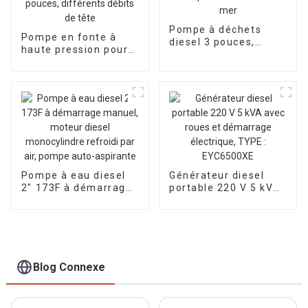
Pompe à déchets
Pompe en fonte à
diesel 3 pouces,
haute pression pour
pompe à eau sale,
moteur diesel avec
pompe à eau
un diamètre de 2
chimique diesel en
pouces, 3 pouces et 4
bord de mer
pouces, différents
débits de tête
Pompe à eau diesel
Générateur diesel
2″ 173F à démarrage
portable 220 V 5 kVA
manuel, moteur
avec roues et
diesel monocylindre
démarrage
refroidi par air,
électrique, TYPE :
pompe auto-
EYC6500XE
aspirante
Blog Connexe