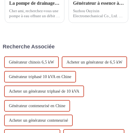
La pompe de drainage incendie à essence auto-amorçante à grand débit d'un diamètre de 100 mm peut également s'auto-amorcer à l'eau
Générateur à essence à deux cylindres comme alimentation de secours dans un système d'alimentation électrique
Cher ami, recherchez-vous une
Suzhou Ouyixin
pompe à eau offrant un débit et
Electromechanical Co., Ltd. a
une hauteur manométrique
récemment lancé un nouveau
élevés ? De nombreux produits
produit sur le marché : le
sur le marché offrent
générateur à essence à double
actuellement un débit élevé
cylindre refroidi par air, conçu
mais une faible hauteur
pour être utilisé dans les
Recherche Associée
manométrique, tandis que ceux
systèmes électriques. Ce...
offrant un débit élevé et un
faible débit…
Générateur chinois 6,5 kW
Acheter un générateur de 6,5 kW
Générateur triphasé 10 kVA en Chine
Acheter un générateur triphasé de 10 kVA
Générateur conteneurisé en Chine
Acheter un générateur conteneurisé