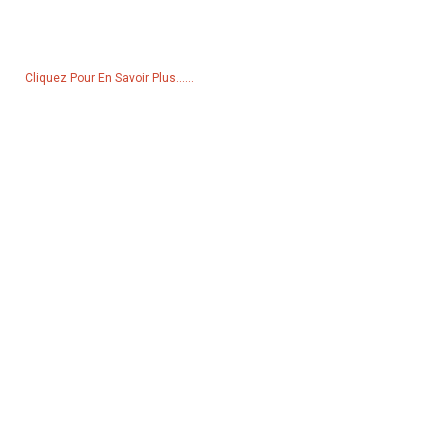
liste de prix, veuillez nous laisser votre e-mail et nous vous
contacterons dans les 24 heures.
Cliquez Pour En Savoir Plus......
Produits
Générateur
Pompe à eau
Tour d'éclairage
Générateur de soudage
Accessoire
Réseaux Sociaux
Facebook
YouTube