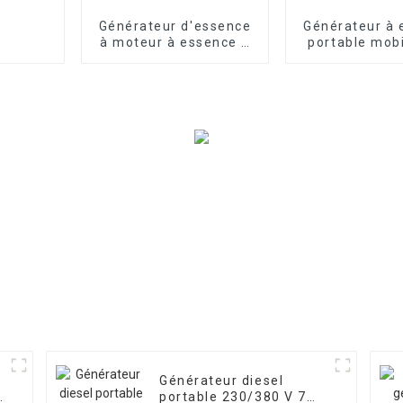
Générateur d'essence
Générateur à 
à moteur à essence à
portable mob
double cylindre de 10
monophasé t
kW, démarrage
EYC1000
électrique monophasé
220 V
Générateur diesel
z
portable 230/380 V 7