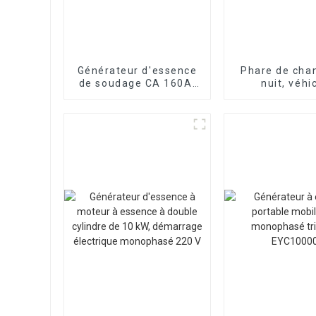
Générateur d'essence
Phare de chan
de soudage CA 160A,
nuit, véhi
manuel du moteur à
d'éclairage m
essence léger
traction, 
d'urgence d'in
à LED