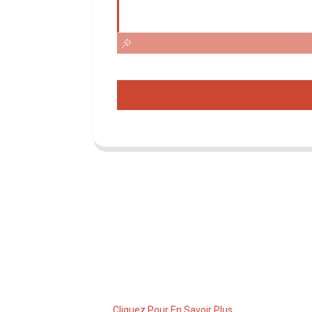
Demande De Liste De Prix
Pour toute demande de renseignements
sur nos produits ou notre liste de prix,
veuillez nous laisser votre e-mail et nous
vous contacterons dans les 24 heures.
Cliquez Pour En Savoir Plus......