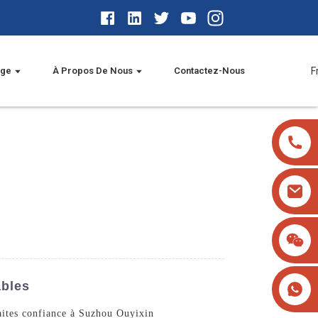
age
À Propos De Nous
Contactez-Nous
F
ables
aites confiance à Suzhou Ouyixin