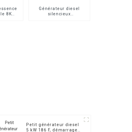
essence
Générateur diesel
ile 8KW
silencieux
riphasé
10KW15/18KVA
0E
Générateur diesel
triphasé 400V pour
une utilisation
d'urgence dans les
banques et les écoles
Petit générateur diesel
5 kW 186 F, démarrage