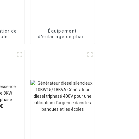
tier de
Équipement
cule
d'éclairage de phare
obile à
de levage automatique
phare
de construction de
génierie
route de 4 m