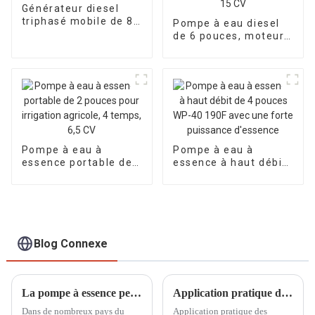
Générateur diesel
triphasé mobile de 8
Pompe à eau diesel
kW pour chantier
de 6 pouces, moteur
diesel refroidi par air
à démarrage
électrique de 15 CV
Pompe à eau à
Pompe à eau à
essence portable de
essence à haut débit
2 pouces pour
de 4 pouces WP-40
irrigation agricole, 4
190F avec une forte
temps, 6,5 CV
puissance d'essence
Blog Connexe
La pompe à essence peut être utilisée dans le domaine de l'irrigation des terres agricoles
Application pratique des chariots d'éclairage à levage manuel dans la construction de sites sportifs
Dans de nombreux pays du
Application pratique des