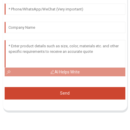
AI Helps Write
Send