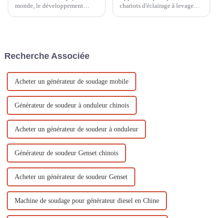
monde, le développement
chariots d'éclairage à levage
agricole et le drainage urbain
manuel dans la construction de
sont essentiels, et les pompes à
sites sportifs En tant qu'élément
eau sont donc essentielles.
important des sites sportifs, les
C'est pourquoi la pompe à eau
systèmes d'éclairage jouent un
à moteur à essence d'Ouyi...
rôle important pour assurer le
Recherche Associée
bon fonctionnement ...
Acheter un générateur de soudage mobile
Générateur de soudeur à onduleur chinois
Acheter un générateur de soudeur à onduleur
Générateur de soudeur Genset chinois
Acheter un générateur de soudeur Genset
Machine de soudage pour générateur diesel en Chine