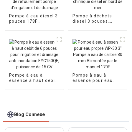
Pompe à eau diesel 3
Pompe à déchets
pouces 178F
diesel 3 pouces,
démarrage électrique
pompe à eau sale,
28 m de hauteur de
pompe à eau
refoulement pompe
chimique diesel en
d'irrigation et de
bord de mer
drainage
Pompe à eau à
Pompe à eau à
essence à haut débit
essence pour eau
de 6 pouces pour
propre WP-30 3"
irrigation et drainage
Pompe à eau de
anti-inondation
calibre 80 mm
EYC150QE, puissance
Alimentée par le
de 15 CV
manuel 170F
Blog Connexe