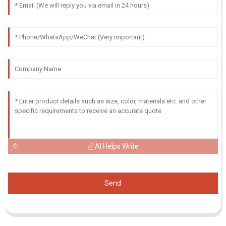
AI Helps Write
Send