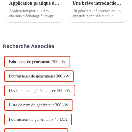
Application pratique des chariots d'éclairage à levage manuel dans la construction de sites sportifs
Une brève introduction aux petits générateurs à essence
Application pratique des
Un générateur à essence est un
chariots d'éclairage à levage
appareil portatif à moteur
manuel dans la construction de
capable de convertir le
sites sportifs En tant qu'élément
carburant en énergie électrique.
important des sites sportifs, les
Ces générateurs sont largement
systèmes d'éclairage jouent un
utilisés à diverses fins,
rôle important pour assurer le
notamment pour alimenter des
Recherche Associée
bon fonctionnement ...
installations électriques.
Fabricants de générateurs 300 kW
Fournisseurs de générateurs 300 kW
Devis pour un générateur de 300 kW
Liste de prix du générateur 300 kW
Fournisseur de générateurs 45 kVA