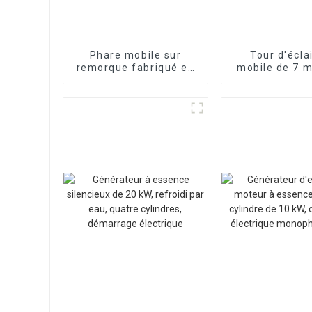
Phare mobile sur
Tour d'écla
remorque fabriqué en
mobile de 7 m
Chine avec générateur
levage manu
diesel évolutif de 7 m.
remorq
Prix du phare mobile
Personnalisat
demand