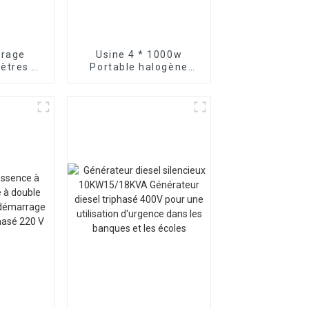
irage
Usine 4 * 1000w
ètres à
Portable halogène
el sur
route lumière
ue
générateur à essence
ion à la
tour d'éclairage
e