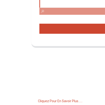
Demande De Liste De Prix
Pour toute demande de renseignements
sur nos produits ou notre liste de prix,
veuillez nous laisser votre e-mail et nous
vous contacterons dans les 24 heures.
Cliquez Pour En Savoir Plus......