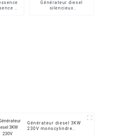
essence
Générateur diesel
sence à
silencieux
re de 10
10KW15/18KVA
rage
Générateur diesel
nophasé
triphasé 400V pour
une utilisation
d'urgence dans les
banques et les écoles
Générateur diesel 3KW
230V monocylindre
refroidi par air 178F