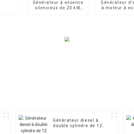
Générateur à essence
Générateur d'
silencieux de 20 kW,
à moteur à es
refroidi par eau,
double cylind
quatre cylindres,
kW, démar
démarrage électrique
électrique mo
220 V
Générateur diesel à
double cylindre de 12
kW, monophasé, 15 kVA,