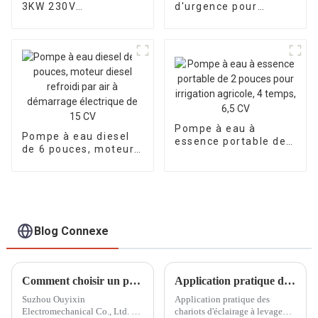
3KW 230V
d'urgence pour
monocylindre refroidi
moteur à essence
par air 178F
Honda GX690, pompe
démarrage électrique
auto-aspirante
Pompe à eau à
Pompe à eau diesel
essence portable de
de 6 pouces, moteur
2 pouces pour
diesel refroidi par air
irrigation agricole, 4
à démarrage
temps, 6,5 CV
électrique de 15 CV
Blog Connexe
Comment choisir un petit générateur diesel adapté
Application pratique des chariots d'éclairage à levage manuel dans la construction de sites sportifs
Suzhou Ouyixin
Application pratique des
Electromechanical Co., Ltd. est
chariots d'éclairage à levage