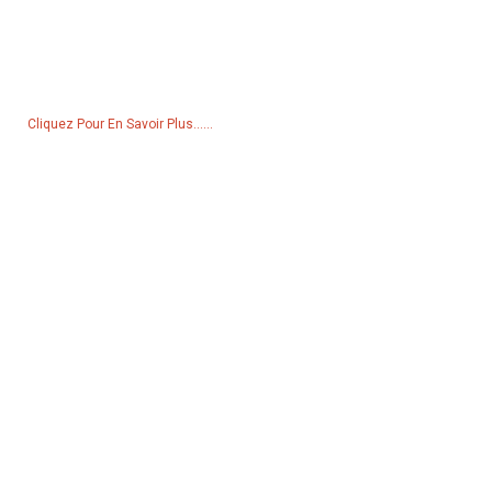
Pour toute demande de renseignements sur nos produits ou notre
liste de prix, veuillez nous laisser votre e-mail et nous vous
contacterons dans les 24 heures.
Cliquez Pour En Savoir Plus......
Produits
Générateur
Pompe à eau
Tour d'éclairage
Générateur de soudage
Accessoire
Réseaux Sociaux
Facebook
YouTube