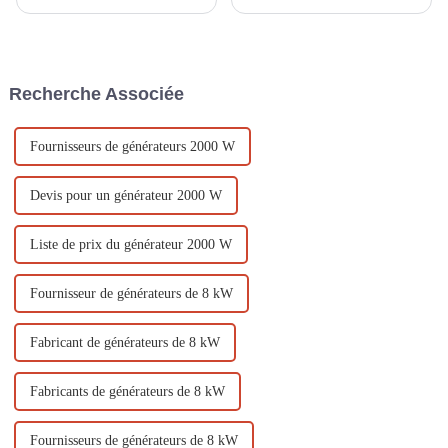
une société professionnelle
manuel dans la construction de
spécialisée dans les
sites sportifs En tant qu'élément
équipements électriques tels
important des sites sportifs, les
que les petits générateurs
systèmes d'éclairage jouent un
diesel, les petits générateurs à
rôle important pour assurer le
Recherche Associée
essence, les pompes à eau à
bon fonctionnement ...
moteur à essence, les moteurs
diesel...
Fournisseurs de générateurs 2000 W
Devis pour un générateur 2000 W
Liste de prix du générateur 2000 W
Fournisseur de générateurs de 8 kW
Fabricant de générateurs de 8 kW
Fabricants de générateurs de 8 kW
Fournisseurs de générateurs de 8 kW