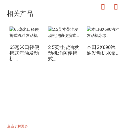
相关产品
65毫米口径便
2.5英寸柴油发
本田GX690汽
携式汽油发动
动机消防便携
油发动机水泵...
机...
式...
19
询价单
如需了解我们的产品或价格表，请留下您的电子邮件，我们将在 24 小
时内与您联系。
点击了解更多......