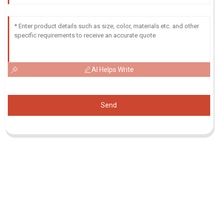
AI Helps Write
Send
Demande De Liste De Prix
Pour toute demande de renseignements sur nos produits ou notre
liste de prix, veuillez nous laisser votre e-mail et nous vous
contacterons dans les 24 heures.