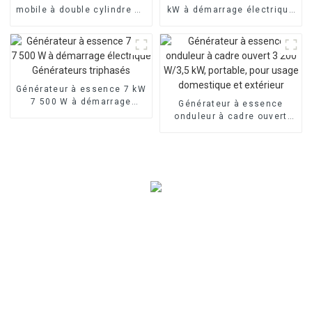
mobile à double cylindre de
kW à démarrage électrique
22,5 kVA, commutation
bicylindre refroidi par air
monophasée à puissance
3000 tr/min 25 ch
égale de 18 kW
Générateur à essence 7 kW
7 500 W à démarrage
Générateur à essence
électrique Générateurs
onduleur à cadre ouvert
triphasés
3 200 W/3,5 kW, portable,
pour usage domestique et
extérieur