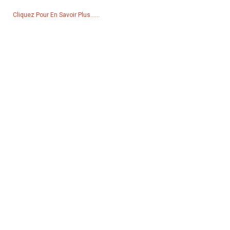
Cliquez Pour En Savoir Plus......
Produits
Générateur
Pompe à eau
Tour d'éclairage
Générateur de soudage
Accessoire
Réseaux Sociaux
Facebook
YouTube
Contactez-Nous
Groupe 18, village de Lubei, ville de Lili, district de Wujiang, ville de