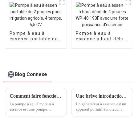
bord de mer
Pompe à eau à
Pompe à eau à
essence portable de
essence à haut débit
2 pouces pour
de 4 pouces WP-40
irrigation agricole, 4
190F avec une forte
temps, 6,5 CV
puissance d'essence
Blog Connexe
Comment faire fonctionner la pompe à eau à moteur à essence auto-amorçante
Une brève introduction aux petits générateurs à essence
La pompe à eau à moteur à
Un générateur à essence est un
essence est une pompe
appareil portatif à moteur
largement utilisée qui peut être
capable de convertir le
utilisée dans des domaines tels
carburant en énergie électrique.
que l'irrigation agricole, le
Ces générateurs sont largement
drainage urbain, le drainage
utilisés à diverses fins,
d'urgence, etc.
notamment pour alimenter des