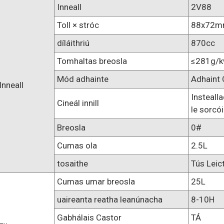
Inneall
2V88
Toll × stróc
88x72
díláithriú
870cc
Tomhaltas breosla
≤281g/k
Mód adhainte
Adhaint
Inneall
Insteall
Cineál innill
le sorcói
Breosla
0#
Cumas ola
2.5L
tosaithe
Tús Leic
Cumas umar breosla
25L
uaireanta reatha leanúnacha
8-10H
Gabhálais Castor
TÁ