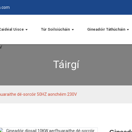
n.com
Caidéal Uisce
Túr Soilsiúcháin
Gineadóir Táthúcháin
Táirgí
fhuaraithe dé-sorcóir 50HZ aonchéim 230V