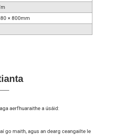
7m
680 × 800mm
ianta
aga aerfhuaraithe a úsáid:
aí go maith, agus an dearg ceangailte le