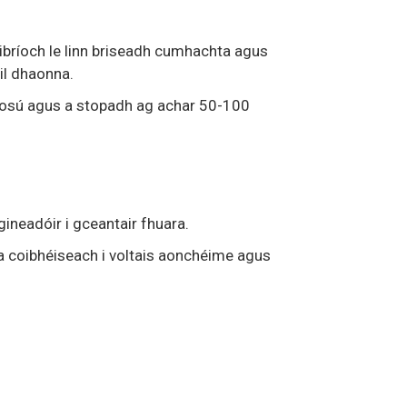
ibríoch le linn briseadh cumhachta agus
il dhaonna.
a thosú agus a stopadh ag achar 50-100
ineadóir i gceantair fhuara.
a coibhéiseach i voltais aonchéime agus