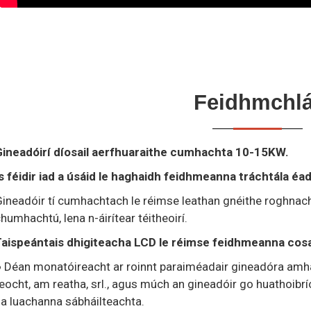
Feidhmchlá
Gineadóirí díosail aerfhuaraithe cumhachta 10-15KW.
s féidir iad a úsáid le haghaidh feidhmeanna tráchtála é
ineadóir tí cumhachtach le réimse leathan gnéithe roghnacha
humhachtú, lena n-áirítear téitheoirí.
Taispeántais dhigiteacha LCD le réimse feidhmeanna cosa
 Déan monatóireacht ar roinnt paraiméadair gineadóra amhai
eocht, am reatha, srl., agus múch an gineadóir go huathoibr
a luachanna sábháilteachta.