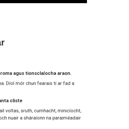
r
adroma agus tionsclaíocha araon.
. Díol mór chun fearais tí ar fad a
nta cliste
l voltas, sruth, cumhacht, minicíocht,
íoch nuair a sháraíonn na paraiméadair