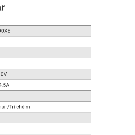
r
00XE
00V
4.5A
air/Trí chéim