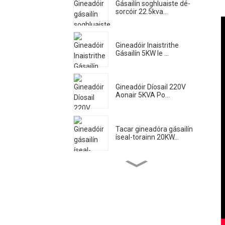
Gásailín soghluaiste dé-
sorcóir 22.5kva...
Gineadóir Inaistrithe
Gásailín 5KW le ...
Gineadóir Díosail 220V
Aonair 5KVA Po...
Tacar gineadóra gásailín
íseal-torainn 20KW...
Caidéal uisce innill díosail
ard-shreafa...
Gineadóir Táthúcháin
Díosail Ciúin 500A ...