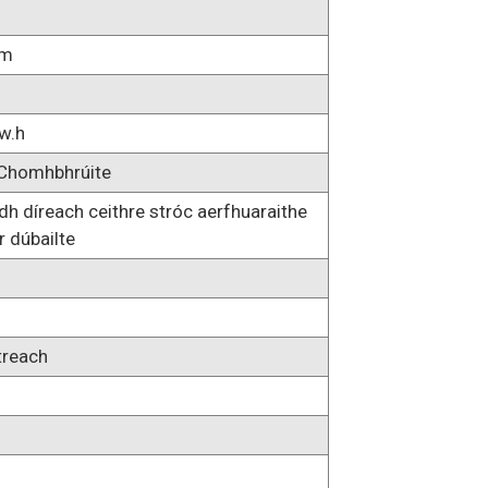
mm
w.h
 Chomhbhrúite
adh díreach ceithre stróc aerfhuaraithe
r dúbailte
treach