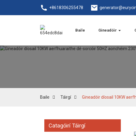
+8618306255478
generator@euryci
Baile
Gineadóir
Baile
Táirgí
Gineadóir díosail 10KW aer
Catagóirí Táirgí