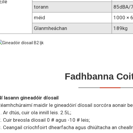
Eile
torann
85dBA/
méid
1000 × 
Glanmheáchan
189kg
Fadhbanna Coit
í lasann gineadóir díosail
éamhchúraimí maidir le gineadóirí díosail sorcóra aonair be
. Ar dtús, cuir ola innill leis. 2.5L;
. Cuir breosla díosail 0 # agus -10 # leis;
. Ceangail críochfoirt dhearfacha agus dhiúltacha an cheallr