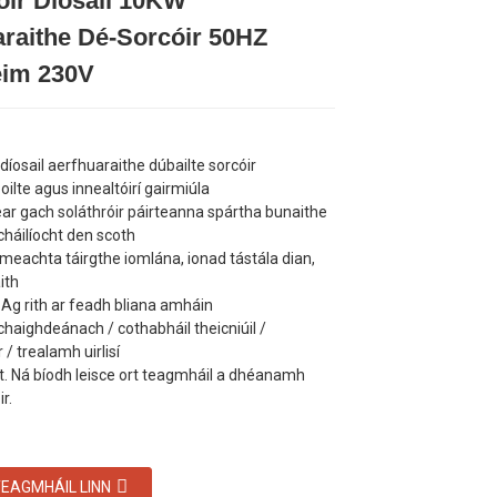
óir Díosail 10KW
Loading...
Loading...
Loading...
Loading...
raithe Dé-Sorcóir 50HZ
im 230V
 díosail aerfhuaraithe dúbailte sorcóir
 oilte agus innealtóirí gairmiúla
ar gach soláthróir páirteanna spártha bunaithe
cháilíocht den scoth
meachta táirgthe iomlána, ionad tástála dian,
ith
 Ag rith ar feadh bliana amháin
 chaighdeánach / cothabháil theicniúil /
/ trealamh uirlisí
t. Ná bíodh leisce ort teagmháil a dhéanamh
r.
EAGMHÁIL LINN