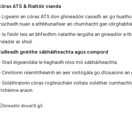
óras ATS & Rialtóir cianda
 Ligeann an córas ATS don ghineadóir casadh air go huatho
úchadh nuair a athbhunaítear an chumhacht gan idirghabhá
 Is féidir leis an bhfeidhm rialaithe iargúlta an gineadóir 
éadar ar shiúl.
Tuilleadh gnéithe sábháilteachta agus compord
 Stad éigeandála le haghaidh níos mó sábháilteachta.
 Cinntíonn réamhthéamh an aeir iontógála go dtosaíonn an g
 Soláthraíonn córas roghnúcháin voltais soláthar cumhacht
ríchéime araon.