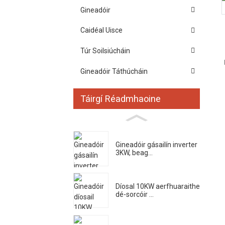
Gineadóir
Caidéal Uisce
Túr Soilsiúcháin
Gineadóir Táthúcháin
Táirgí Réadmhaoine
Gineadóir gásailín inverter
3KW, beag...
Díosal 10KW aerfhuaraithe
dé-sorcóir ...