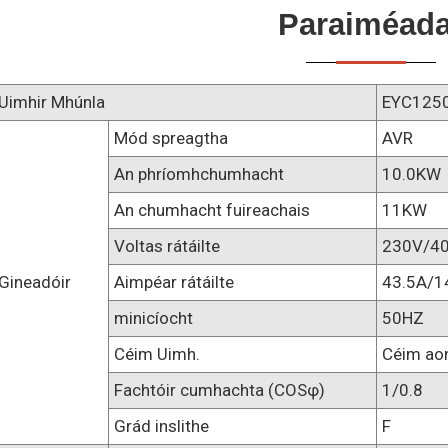
Paraiméada
Uimhir Mhúnla
EYC125
Mód spreagtha
AVR
An phríomhchumhacht
10.0KW
An chumhacht fuireachais
11KW
Voltas rátáilte
230V/4
Gineadóir
Aimpéar rátáilte
43.5A/1
minicíocht
50HZ
Céim Uimh.
Céim aon
Fachtóir cumhachta (COSφ)
1/0.8
Grád inslithe
F