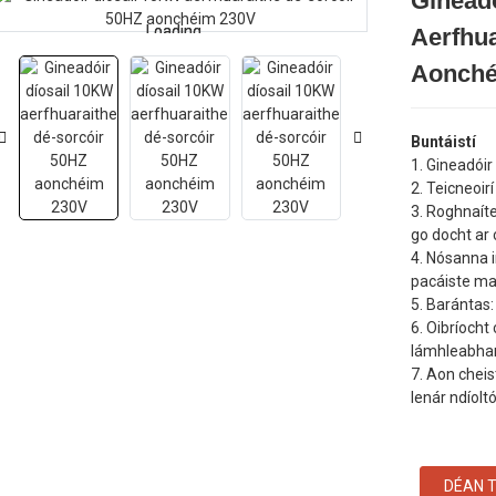
Ginead
Loading...
Loading...
Aerfhua
Aonché
Buntáistí
1. Gineadóir
2. Teicneoirí
3. Roghnaíte
go docht ar 
4. Nósanna i
pacáiste ma
5. Barántas:
6. Oibríocht
lámhleabhar 
7. Aon cheis
lenár ndíoltói
DÉAN T