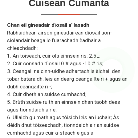
Cùisean Cumanta
Chan eil gineadair dìosail a’ lasadh
Rabhaidhean airson gineadairean dìosail aon-
siolandair beaga le fuarachadh èadhair a
chleachdadh:
1. An toiseach, cuir ola einnsein ris. 2.5L;
2. Cuir connadh dìosail 0 # agus -10 # ris;
3. Ceangail na cinn-uidhe adhartach is àicheil den
tobar bataraidh, leis an dearg ceangailte ri + agus an
dubh ceangailte ri -;
4. Cuir dheth an suidse cumhachd;
5. Brùth suidse ruith an einnsein dhan taobh deas
agus tionndaidh air e;
6. Ullaich gu math agus tòisich leis an iuchair; Às
dèidh dhut tòiseachadh, tionndaidh air an suidse
cumhachd agus cuir a-steach e gus a