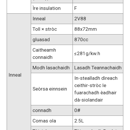
Ìre insulation
F
Inneal
2V88
Toll × stròc
88x72mm
gluasad
870cc
Caitheamh
≤281g/kw.h
connaidh
Modh lasachaidh
Lasadh Teannachaidh
Inneal
In-stealladh dìreach
ceithir-stròc le
Seòrsa einnsein
fuarachadh èadhair
dà-siolandair
connadh
0#
Comas ola
2.5L