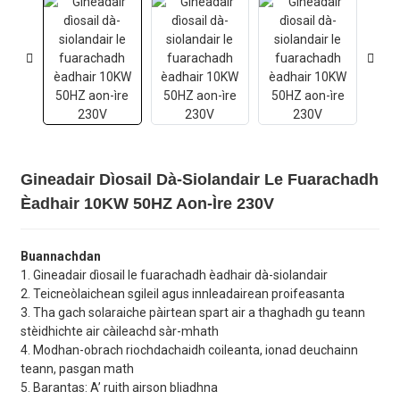
Gineadair Dìosail Dà-Siolandair Le Fuarachadh
Èadhair 10KW 50HZ Aon-Ìre 230V
Buannachdan
1. Gineadair dìosail le fuarachadh èadhair dà-siolandair
2. Teicneòlaichean sgileil agus innleadairean proifeasanta
3. Tha gach solaraiche pàirtean spart air a thaghadh gu teann
stèidhichte air càileachd sàr-mhath
4. Modhan-obrach riochdachaidh coileanta, ionad deuchainn
teann, pasgan math
5. Barantas: A’ ruith airson bliadhna