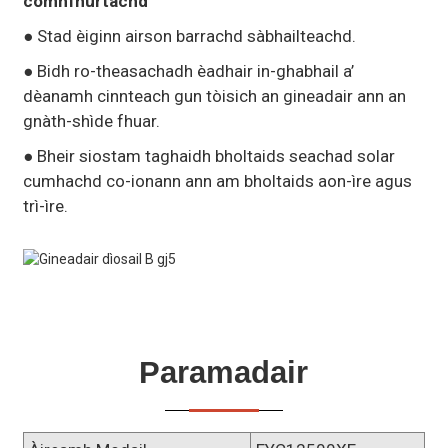
comhfhurtachd
● Stad èiginn airson barrachd sàbhailteachd.
● Bidh ro-theasachadh èadhair in-ghabhail a’
dèanamh cinnteach gun tòisich an gineadair ann an
gnàth-shìde fhuar.
● Bheir siostam taghaidh bholtaids seachad solar
cumhachd co-ionann ann am bholtaids aon-ìre agus
trì-ìre.
Paramadair