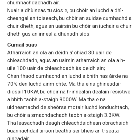
chumhachdachadh air.
Nuair a dhùineas tu sìos e, bu chòir an luchd a dhì-
cheangal an toiseach, bu chòir an suidse cumhachd a
chuir dheth, agus an uairsin bu chòir an iuchair a chuir
dheth gus an inneal a dhùnadh sìos;
Cumail suas
Atharraich an ola an dèidh a’ chiad 30 uair de
chleachdadh, agus an uairsin atharraich an ola a h-
uile 100 uair de chleachdadh às deidh sin;
Chan fhaod cumhachd an luchd a bhith nas àirde na
70% den luchd ainmichte. Ma tha e na ghineadair
dìosail 10KW, bu chòir na h-innealan dealain resistive
a bhith taobh a-staigh 8000W. Ma tha e na
uidheamachd de sheòrsa motair luchd ionduchtach,
bu chòir a smachdachadh taobh a-staigh 3.3KW.
Tha leasachadh deagh chleachdaidhean obrachaidh
buannachdail airson beatha seirbheis an t-seata
gineadair.