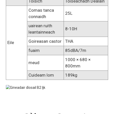
Tòisich
Tòiseachadh Dealain
Comas tanca
25L
connaidh
uairean ruith
8-10H
leantainneach
Goireasan castor
THA
Eile
fuaim
85dBA/7m
1000 × 680 ×
meud
800mm
Cuideam lom
189kg