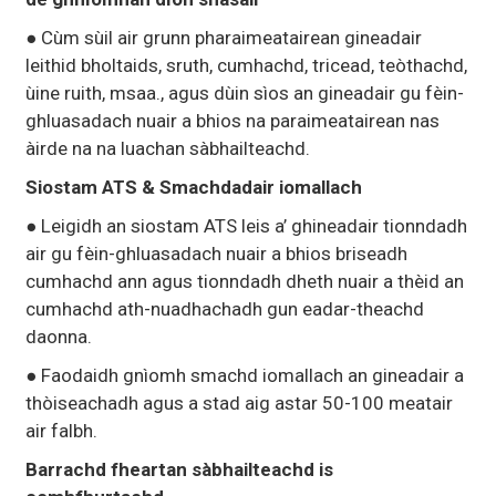
● Cùm sùil air grunn pharaimeatairean gineadair
leithid bholtaids, sruth, cumhachd, tricead, teòthachd,
ùine ruith, msaa., agus dùin sìos an gineadair gu fèin-
ghluasadach nuair a bhios na paraimeatairean nas
àirde na na luachan sàbhailteachd.
Siostam ATS & Smachdadair iomallach
● Leigidh an siostam ATS leis a’ ghineadair tionndadh
air gu fèin-ghluasadach nuair a bhios briseadh
cumhachd ann agus tionndadh dheth nuair a thèid an
cumhachd ath-nuadhachadh gun eadar-theachd
daonna.
● Faodaidh gnìomh smachd iomallach an gineadair a
thòiseachadh agus a stad aig astar 50-100 meatair
air falbh.
Barrachd fheartan sàbhailteachd is