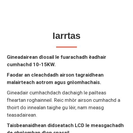
Iarrtas
Gineadairean dìosail le fuarachadh èadhair
cumhachd 10-15KW.
Faodar an cleachdadh airson tagraidhean
malairteach aotrom agus gnìomhachais.
Gineadair cumhachdach dachaigh le pailteas
fheartan roghainneil. Reic mhòr airson cumhachd a
thoirt do innealan taighe gu lèir, nam measg
teasadairean.
Taisbeanaidhean didseatach LCD le measgachadh
de ghnìomhan dìon snasail