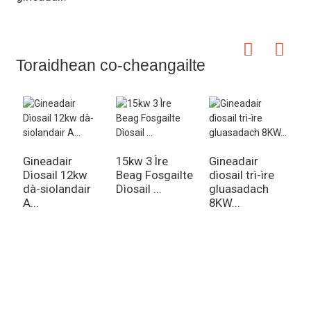
Toraidhean co-cheangailte
Gineadair
15kw 3 Ìre
Gineadair
G
Dìosail 12kw
Beag Fosgailte
dìosail trì-ìre
d
dà-siolandair
Dìosail ...
gluasadach
s
A...
8KW...
1
...