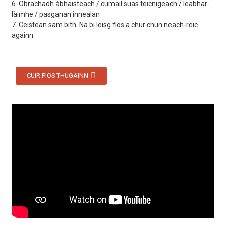
6. Obrachadh àbhaisteach / cumail suas teicnigeach / leabhar-
làimhe / pasganan innealan
7. Ceistean sam bith. Na bi leisg fios a chur chun neach-reic
againn.
CUIR FIOS THUGAINN