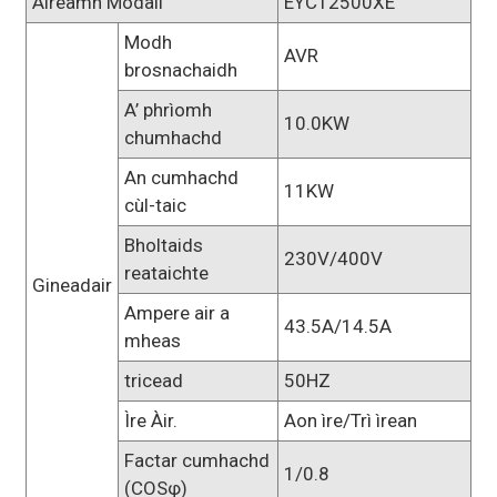
Àireamh Modail
EYC12500XE
Modh
AVR
brosnachaidh
A’ phrìomh
10.0KW
chumhachd
An cumhachd
11KW
cùl-taic
Bholtaids
230V/400V
reataichte
Gineadair
Ampere air a
43.5A/14.5A
mheas
tricead
50HZ
Ìre Àir.
Aon ìre/Trì ìrean
Factar cumhachd
1/0.8
(COSφ)